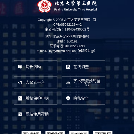
Copyright © 2025 北京大学第三医院
京
ICP备05082115号-2
京公网安备：110402430052号
地址:北京海淀区花园北路49号
邮编：100191
联系电话:010-82266699
E-mail：bysy#bjmu.edu.cn（#替换为@）
院长信箱
在线调查
学术交流预约登
志愿者平台
记
版权保护申明
隐私安全
网站使用帮助