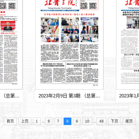
2023年2月9日 第4期 （总第557期)
2023年2月9日 第3期 （总第556期)
...
...
首页
上页
1
6
7
8
9
10
48
下页
尾页