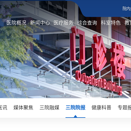
院内
医院概况
新闻中心
医疗服务
综合查询
科室特色
教
医讯
媒体聚焦
三院融媒
三院院报
健康科普
专题