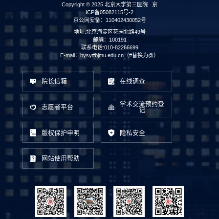
Copyright © 2025 北京大学第三医院
京
ICP备05082115号-2
京公网安备：110402430052号
地址:北京海淀区花园北路49号
邮编：100191
联系电话:010-82266699
E-mail：bysy#bjmu.edu.cn（#替换为@）
院长信箱
在线调查
学术交流预约登
志愿者平台
记
版权保护申明
隐私安全
网站使用帮助