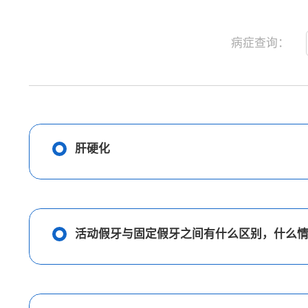
病症查询：
肝硬化