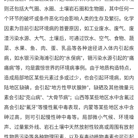
则还包括大气圈、水圈、土壤岩石圈和生物圈，其中任何一
个环节的破坏或条件恶化均会影响人类的生存及繁衍。化学
因素为目前引起环境病的首要原因，如工业废水、废气、废
渣污染水源、大气、土壤后，可通过饮水、空气、食物、蔬
菜、水果、鱼、肉、蛋、乳品等各种途径进入体内引起疾
病，如水银污染海滩引起的“水俣病”，镉污染水源引起的“痛
痛病”等，均是震惊世界的环境病事例。由于地质构造特点，
造成局部地区某些元素过多或过少，也会引起环境病，如内
陆地区缺碘，会引起“地方性甲状腺肿”，缺硒及其他微量元
素会引起“克山病”、“大骨节病”；山西等某些地区水中含氟过
高会引起“氟牙”等慢性氟中毒表现，内蒙等某些地区水中含
砷过高，则可引起慢性砷中毒等。局部微小气候、环境噪
声、过量紫外线、岩石土壤中天然放射性较高或周围有放射
性物质污染等各种物理因素，以及有毒动植物毒素也可引起