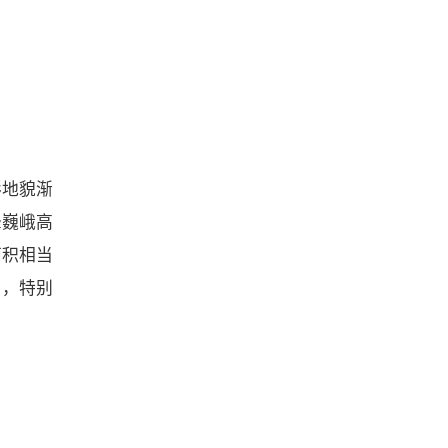
形地貌渐
峰巍峨高
面积相当
空，特别