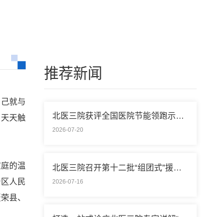
推荐新闻
自己就与
北医三院获评全国医院节能领跑示范单位称号
，天天触
2026-07-20
家庭的温
北医三院召开第十二批“组团式”援藏医疗队欢送会
治区人民
2026-07-16
聂荣县、