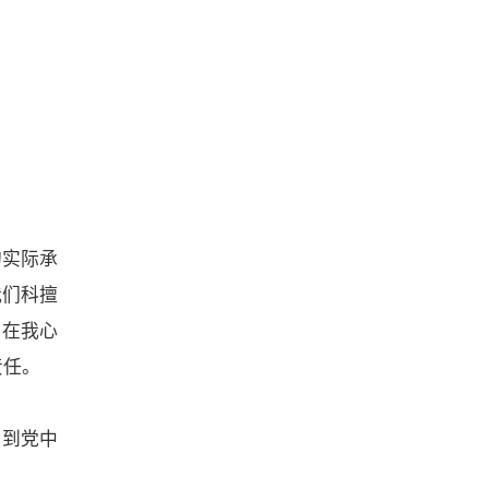
的实际承
我们科擅
。在我心
责任。
会到党中