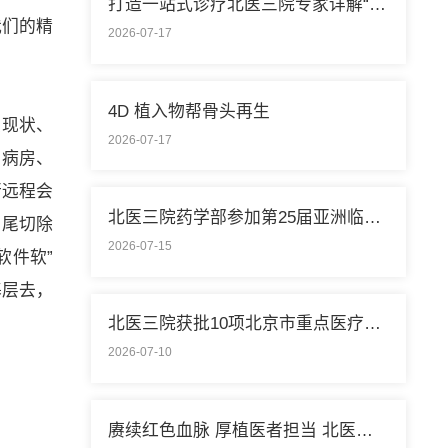
打造一站式诊疗北医三院专家详解“控糖”新模式
我们的精
2026-07-17
4D 植入物帮骨头再生
展现状、
2026-07-17
、病房、
行远程会
北医三院药学部参加第25届亚洲临床药学大会
阑尾切除
2026-07-15
软件软”
基层去，
北医三院获批10项北京市重点医疗技术临床应用培训基地
2026-07-10
赓续红色血脉 厚植医者担当 北医三院开展庆祝中国共产党成立105周年系列活动