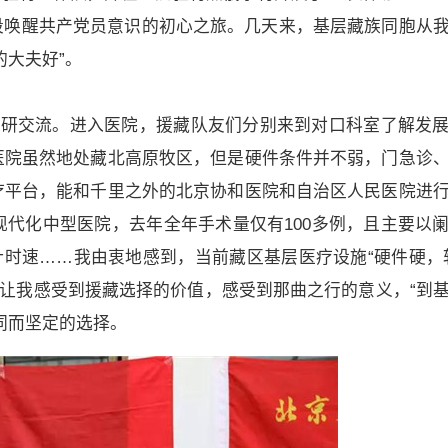
段唤醒共产党员意识的初心之旅。几天来，基层藏族同胞从
的大夫好”。
调研交流。进入医院，援藏队友们分别来到对口科室了解发
医院虽然地处藏北高原牧区，但是硬件条件并不弱，门急诊
疗平台，能和千里之外的北京协和医院和自治区人民医院进
代化中型医院，去年全年手术量仅有100多例，且主要以
计时速……我由衷地感到，当前藏区基层医疗设施“硬件硬，
加让我感受到援藏选择的价值，感受到那曲之行的意义，“到
同而坚定的选择。