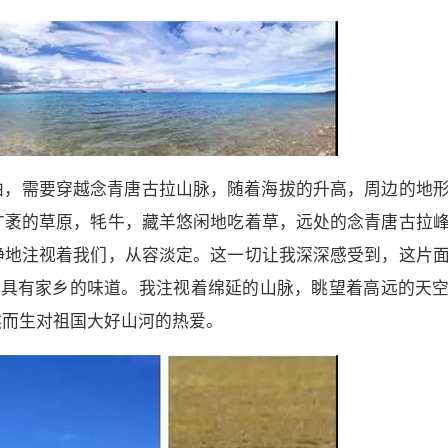
曲，需要穿越念青唐古拉山脉，随着海拔的升高，周边的地
广袤的草原，牦牛，藏羊悠闲地吃着草，远处的念青唐古拉
静地注视着我们，从容淡定。这一切让我深深感受到，这片
样具有家乡的味道。我注视着绵延的山脉，眺望着高远的天
然而生对祖国大好山河的热爱。