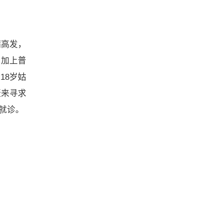
病高发，
，加上普
18岁姑
赶来寻求
就诊。