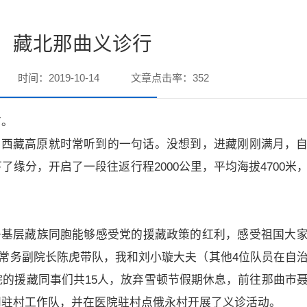
：藏北那曲义诊行
时间：2019-10-14
文章点击率：
352
方。
上西藏高原就时常听到的一句话。没想到，进藏刚刚满月，
缘分，开启了一段往返行程2000公里，平均海拔4700米
多基层藏族同胞能够感受党的援藏政策的红利，感受祖国大
由常务副院长陈虎带队，我和刘小璇大夫（其他4位队员在自
的援藏同事们共15人，放弃雪顿节假期休息，前往那曲市
问驻村工作队，并在医院驻村点俄永村开展了义诊活动。