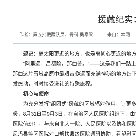
援藏纪实
作者：第五批援藏队员、骨科 吴奉梁
来自：本网
题记：离太阳更近的地方，也是离初心更近的地
“阿里远，昌都险，那曲苦。”——这是我们一踏
那曲这片雪域高原中最艰苦僻远而充满神秘的地方结下了
发感动，时时接受洗礼的特殊旅程。
初心与使命
为充分发挥“组团式”援藏的区域辐射作用，让更
暖，8月31日至9月3日，在自治区人民医院组织下，
医院值班），与来自北大一院、人民医院以及协和医院
尼玛县等区医院对口帮扶县级医院调研协助，看望慰