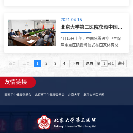
长，在挫折中奋起，在奋斗中壮大，
带领中华民族让山河破碎的中国走向
强盛，让备受屈辱的民族走近世界舞
2021.04.15
台中央。为庆祝建党100周年，盛大
北京大学第三医院获颁中国冰雪医疗卫生保障定点医院
的文艺演出和...
4月15日上午，中国冰雪医疗卫生保
障定点医院授牌仪式在国家体育总局
举行。 国家体育总局相关部门负责人
参加仪式。北京大...
首页
上页
1
2
3
4
下页
尾页
跳转
第
/4页
友情链接
国家卫生健康委员会
北京市卫生健康委员会
北京大学
北京大学医学部