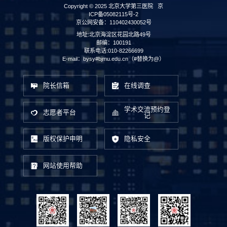
Copyright © 2025 北京大学第三医院
京
ICP备05082115号-2
京公网安备：110402430052号
地址:北京海淀区花园北路49号
邮编：100191
联系电话:010-82266699
E-mail：bysy#bjmu.edu.cn（#替换为@）
院长信箱
在线调查
学术交流预约登
志愿者平台
记
版权保护申明
隐私安全
网站使用帮助