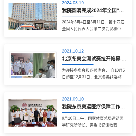
住会医疗保障工作，同时医院承担了
2024.03.19
人大会议住地的应急医疗工作。自收
我院圆满完成2024年全国“两会”医疗保障任务
到两会保障任务通知起，医院高度重
视，周密部署，成立领导小组、医疗
2024年3月4日至3月11日，第十四届
专家组，制定详细的院内及住会医疗
全国人民代表大会第二次会议和中国
保障方案和应急预案，明确相关就诊
人民政治协商会议第十四届全国委员
流程。各科室积极配合，选派政治思
会第二次会议在北京胜利召开。北医
想可靠、业务能力过硬的医护人员组
三院作为两会医疗保障医院，承担华
2021.10.12
成住会医疗组。医疗联络员由医务处
北宾馆驻地医疗卫生防疫任务以及远
北京冬奥会测试赛拉开帷幕 北医三院“一体两翼”筑起医疗保障安全防线
付宏蕊承担，...
望楼宾馆就近应急转运医院工作。面
对两会工作任务，我院高度重视，成
为迎接冬奥会和冬残奥会， 自10月5
立医院领导小组、医疗专家组，制定
日起至12月31日，北京冬奥组委将在
详细的两会医疗服务计划，明确相关
北京、延庆、张家口三个赛区的8个竞
就诊流程。同时派出防疫联络员和医
赛场馆举办10项国际赛事、3个国际
疗保障组住会承担驻地医疗卫生防疫
训练周和2项国内测试活动。 做好测
2021.09.10
任务。防疫联络员由医务处陈吴康担
试赛医疗保障任务，是冬奥会保障服
我院东京奥运医疗保障工作获表扬 将一如既往为冬奥健儿保驾护航
任，...
务工作的...
9月10日上午，国家体育总局运动医
学研究所所长、党委书记谢敏豪一行
来到北医三院，代表国家体育总局对