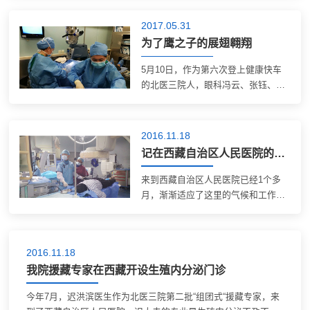
何说起。 初到拉萨，除了布达拉宫那
让人窒息的美，印象最深的还是明显
2017.05.31
的高原反应，头疼，入睡困难，让原
为了鹰之子的展翅翱翔
本不知失...
5月10日，作为第六次登上健康快车
的北医三院人，眼科冯云、张钰、田
雪玲和禹思凡来到了新疆喀什。她们
作为今年第一站的医务人员将在此工
作三个月。 帕米尔高原上的新疆喀
2016.11.18
什，不仅会邂逅美丽的自然风光，还
记在西藏自治区人民医院的第一次ERCP
有那热情善...
来到西藏自治区人民医院已经1个多
月，渐渐适应了这里的气候和工作环
境。在援藏之前就得知这里急需会做
ERCP的医生，但来到西藏的第一例
ERCP还是让我记忆犹新。 西藏是个
2016.11.18
高原地区，气候寒冷氧气稀薄，农牧
我院援藏专家在西藏开设生殖内分泌门诊
民喜欢食用牛...
今年7月，迟洪滨医生作为北医三院第二批“组团式“援藏专家，来