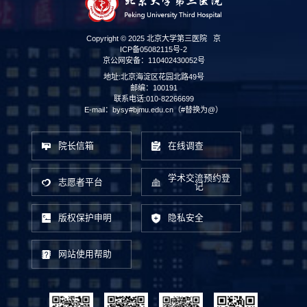
Copyright © 2025 北京大学第三医院
京
ICP备05082115号-2
京公网安备：110402430052号
地址:北京海淀区花园北路49号
邮编：100191
联系电话:010-82266699
E-mail：bysy#bjmu.edu.cn（#替换为@）
院长信箱
在线调查
学术交流预约登
志愿者平台
记
版权保护申明
隐私安全
网站使用帮助