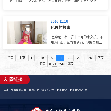
到了西藏自治区人民医院。迟大夫的专业是生殖内分泌不孕不
育，也是北医三院的特色专科。 来到藏区后，迟大夫发现，与其
它临床专业相比，她要在这里开展...
2016.11.18
色珍的故事
“色珍是一名一岁十个月的小女孩，不
知为什么，每当看到她，我就会想起
自己三岁的女儿，同样的笑容，天真
无邪。” ——北医三院援藏专家 王京
...
...
首页
上页
1
19
20
21
22
23
25
下页
弟 色珍是一名一岁十个月的小女孩，
尾页
跳转
来自拉萨郊区，因患肺炎，在做进一
第
/25页
步...
友情链接
国家卫生健康委员会
北京市卫生健康委员会
北京大学
北京大学医学部