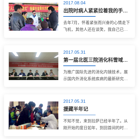
明，是上帝给我们最好的馈赠。 有这
2017.08.04
样一些人，长期在黑暗中摸索，不曾
出院时病人紧紧拉着我的手放到她的额头
欣赏世界的...
去年7月，怀着紧张而兴奋的心情走下
飞机，其他人还在谈笑，我自己已经
明显感觉到心慌、胸闷，高原反应这
么快就来了。接下来几天我都只能缓
慢步行，上楼完全不行。我本来就是
2017.05.31
高血压，到了拉萨一种降压药根本控
第一届北医三院消化科雪域峰会在西藏自治区人民医院召开
制不住，...
为推广国际先进的消化内镜技术，展
示国内外消化系统疾病的最新研究成
果，促进西藏区域学术交流与合作，5
月24日，我院消化科与西藏自治区消
化学会依托“组团式”援藏平台，举办
2017.05.31
了第六届西藏自治区消化年会暨第一
援藏半年记
届北医...
不知不觉，来到拉萨已经半年了。从
刚开始的度日如年，到回首间的时光
飞逝，似乎经历了很多，却又不知从