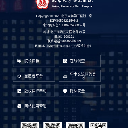
Copyright © 2025 北京大学第三医院
京
ICP备05082115号-2
京公网安备：110402430052号
地址:北京海淀区花园北路49号
邮编：100191
联系电话:010-82266699
E-mail：bysy#bjmu.edu.cn（#替换为@）
院长信箱
在线调查
学术交流预约登
志愿者平台
记
版权保护申明
隐私安全
网站使用帮助