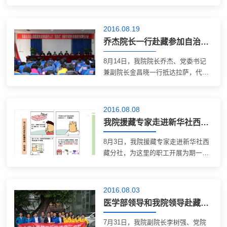
的先心病孩子抵达北京准备进行心脏
手术，其中11岁的敏文婷和13岁的则
玛由我院心脏外科接诊，迎接她们的
2016.08.19
是一段崭新的爱“心”旅程。 9月8日清
乔杰院长一行赴藏参加自治区人民医院欢送首批组团式援藏专家暨终身客座专家聘任仪式
晨，...
8月14日，我院院长乔杰、党委书记
兼副院长金昌晓一行抵达拉萨，代表
医学部参加西藏自治区人民医院欢送
首批医疗人才“组团式”援藏专家暨终
身客座专家聘任仪式，并慰问了第一
2016.08.08
批和第二批我院援藏医疗队。西藏自
我院援藏专家走进新华社西藏分社义诊
治区卫生...
8月3日，我院援藏专家走进新华社西
藏分社，为这里的职工开展为期一天
义诊咨询活动。 上午，首先进行了
《妇女健康保健手册》一书的赠书仪
式。此手册是根据西藏地区地广人
2016.08.03
稀、人们健康观念薄弱的特点，结合
医学部领导和我院领导赴藏慰问援藏医疗队员
临床工作中很...
7月31日，我院副院长李树强、党院