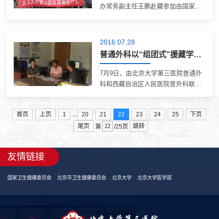
办常务副主任王鹏赴藏参加由国家卫
生计生委组织召开的医疗人才“组团
式”支援工作推进会。 会议期间，我
院副院长李树强和医学部副主任（兼
2016.07.28
北大人民医院院长）姜保国、北大医
普通外科以“组团式”援藏学术活动践行“两学一做”
院党委书...
7月9日，由北京大学第三医院普通外
科和西藏自治区人民医院普外科联合
主办的“医疗人才‘组团式’援藏系列学
术活动”在拉萨拉开序幕。自治区人民
...
首页
上页
1
20
21
22
23
24
25
下页
医院常务副院长、医疗人才“组团式”
尾页
跳转
援藏领队韩丁，自治区人民医院副
第
/25页
院...
友情链接
国家卫生健康委员会
北京市卫生健康委员会
北京大学
北京大学医学部