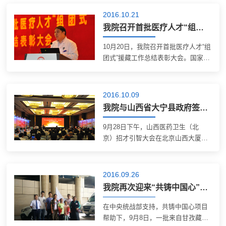
2016.10.21
我院召开首批医疗人才“组团式”援藏工作总结表彰大会
10月20日，我院召开首批医疗人才“组
团式”援藏工作总结表彰大会。国家卫
生计生委医政医管局副局长李路平，
国家卫生计生委综合评价处处长陈
虎，北京大学医学部党委副书记、组
2016.10.09
织部部长戴谷音出席。我院院长乔
我院与山西省大宁县政府签订帮扶协议
杰、党委...
9月28日下午，山西医药卫生（北
京）招才引智大会在北京山西大厦举
行，国家卫生计生委副主任王贺胜、
山西省政府副省长罗清宇、山西省卫
生计生委主任卫小春以及来自北京、
2016.09.26
山西的领导、学者、专家出席了此次
我院再次迎来“共铸中国心”藏区先心病患儿
会议，王健全...
在中央统战部支持，共铸中国心项目
帮助下，9月8日，一批来自甘孜藏区