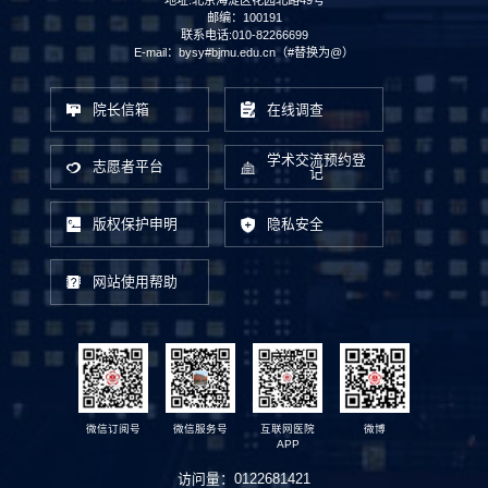
邮编：100191
联系电话:010-82266699
E-mail：bysy#bjmu.edu.cn（#替换为@）
院长信箱
在线调查
学术交流预约登
志愿者平台
记
版权保护申明
隐私安全
网站使用帮助
微信订阅号
微信服务号
互联网医院
微博
APP
访问量：
0122681421