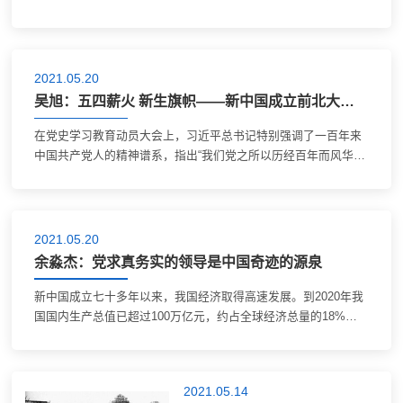
律的科学”。这个界定，为我们进行党史研究明确了基本任务，指
示了前进方向。 我想根据这个界...
2021.05.20
吴旭：五四薪火 新生旗帜——新中国成立前北大师生传承五四精神的奋斗历程
在党史学习教育动员大会上，习近平总书记特别强调了一百年来
中国共产党人的精神谱系，指出“我们党之所以历经百年而风华正
茂、饱经磨难而生生不息，就是凭着那么一股革命加拼命的强大
精神。”在中国共产党精神谱系的...
2021.05.20
余淼杰：党求真务实的领导是中国奇迹的源泉
新中国成立七十多年以来，我国经济取得高速发展。到2020年我
国国内生产总值已超过100万亿元，约占全球经济总量的18%，
成为全球第二大经济体。按不变价计算，新中国成立以来，我国
经济总量增长了170多倍，平均经济增速...
2021.05.14