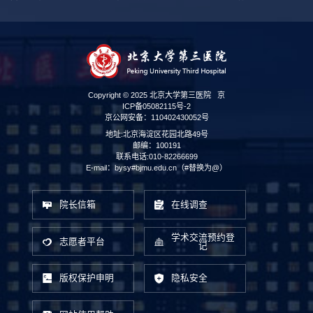
Copyright © 2025 北京大学第三医院
京
ICP备05082115号-2
京公网安备：110402430052号
地址:北京海淀区花园北路49号
邮编：100191
联系电话:010-82266699
E-mail：bysy#bjmu.edu.cn（#替换为@）
院长信箱
在线调查
学术交流预约登
志愿者平台
记
版权保护申明
隐私安全