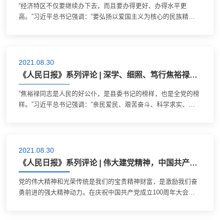
“经济特区不仅要继续办下去，而且要办得更好、办得水平更
高。”习近平总书记强调：“要弘扬以爱国主义为核心的民族精神
和以改革创新为核心的时代精神，继续发扬敢闯敢试、敢为人
先、埋头苦干的特区精神，激励干部群...
2021.08.30
《人民日报》系列评论 | 深学、细照、笃行焦裕禄精神——论中国共产党人的精神谱系之十
“焦裕禄同志是人民的好公仆，是县委书记的榜样，也是全党的榜
样。”习近平总书记强调：“亲民爱民、艰苦奋斗、科学求实、迎
难而上、无私奉献的焦裕禄精神，过去是、现在是、将来仍然是
我们党的宝贵精神财富，永远不...
2021.08.30
《人民日报》系列评论 | 伟大建党精神，中国共产党的精神之源 ——论中国共产党人的精神谱系之一
党的伟大精神和光荣传统是我们的宝贵精神财富，是激励我们奋
勇前进的强大精神动力。在庆祝中国共产党成立100周年大会
上，习近平总书记精辟概括伟大建党精神的深刻内涵，指出：“一
百年前，中国共产党的先驱们创建了中...