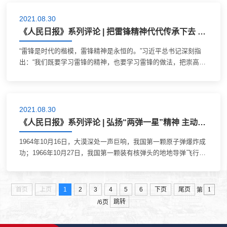
2021.08.30
《人民日报》系列评论 | 把雷锋精神代代传承下去 ——论中国共产党人的精神谱系之九
“雷锋是时代的楷模，雷锋精神是永恒的。”习近平总书记深刻指
出：“我们既要学习雷锋的精神，也要学习雷锋的做法，把崇高理
想信念和道德品质追求转化为具体行动，体现在平凡的工作生活
中，作出自己应有的贡献，把雷...
2021.08.30
《人民日报》系列评论 | 弘扬“两弹一星”精神 主动肩负起历史重任 ——论中国共产党人的精神谱系之十二
1964年10月16日，大漠深处一声巨响，我国第一颗原子弹爆炸成
功；1966年10月27日，我国第一颗装有核弹头的地地导弹飞行爆
炸成功；1967年6月17日，我国第一颗氢弹空爆试验成功；1970
年4月24日，我国第一颗人造卫星发射...
首页
上页
1
2
3
4
5
6
下页
尾页
第
跳转
/6页