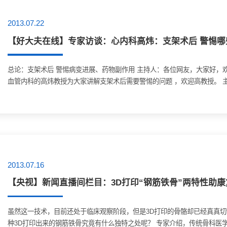
2013.07.22
【好大夫在线】专家访谈：心内科高炜：支架术后 警惕哪
总论：支架术后 警惕病变进展、药物副作用 主持人：各位网友，大家好，欢迎收看专家访谈。今天，我们有幸请到了北京大学第三医院心
血管内科的高炜教授为大家讲解支架术后需要警惕的问题 ，欢迎高教授。 主持
2013.07.16
【央视】新闻直播间栏目：3D打印“钢筋铁骨”两特性助康
虽然这一技术，目前还处于临床观察阶段，但是3D打印的骨骼却已经真真
种3D打印出来的钢筋铁骨究竟有什么独特之处呢？ 专家介绍，传统骨科医学上