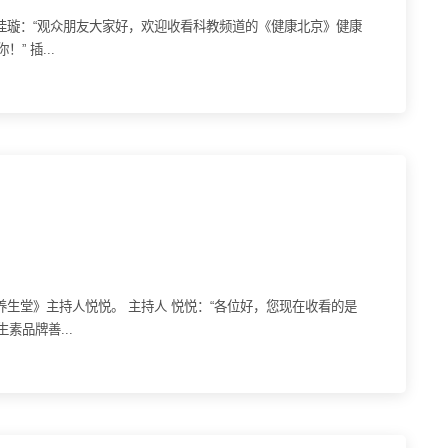
43967559 课代表佳璇：“观众朋友大家好，欢迎收看科教频道的《健康北京》健康
 插...
0239239 有请《养生堂》主持人悦悦。 主持人 悦悦：“各位好，您现在收看的是
品牌善...