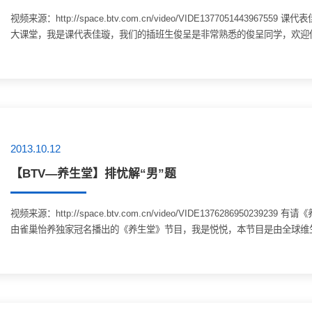
视频来源：http://space.btv.com.cn/video/VIDE13770514
大课堂，我是课代表佳璇，我们的插班生俊呈是非常熟悉的俊呈同学，欢迎你！”
2013.10.12
【BTV—养生堂】排忧解“男”题
视频来源：http://space.btv.com.cn/video/VIDE137628695
由雀巢怡养独家冠名播出的《养生堂》节目，我是悦悦，本节目是由全球维生素