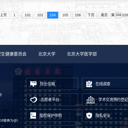
...
上页
1
102
103
104
105
106
下页
尾页
第
/1
卫生健康委员会
北京大学
北京大学医学部
院长信箱
在线调查
号
志愿者平台
学术交流预约登记
版权保护申明
隐私安全
.cn（#替换为@）