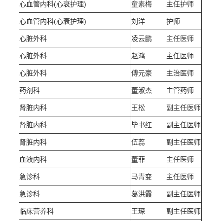
心血管内科(心衰护理)
童素梅
主任护师
心血管内科(心衰护理)
刘洋
护师
心脏外科
凌云鹏
主任医师
心脏外科
赵鸿
主任医师
心脏外科
傅元豪
主治医师
药剂科
董淑杰
主管药师
肾脏内科
王松
副主任医师
肾脏内科
毕书红
副主任医师
肾脏内科
伍蕊
副主任医师
血液内科
董菲
主任医师
急诊科
马青变
主任医师
急诊科
葛洪霞
副主任医师
临床营养科
王琛
副主任医师