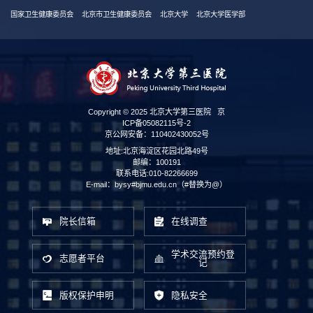
国家卫生健康委员会
北京市卫生健康委员会
北京大学
北京大学医学部
Copyright © 2025 北京大学第三医院
京
ICP备05082115号-2
京公网安备：110402430052号
地址:北京海淀区花园北路49号
邮编：100191
联系电话:010-82266699
E-mail：bysy#bjmu.edu.cn（#替换为@）
院长信箱
在线调查
学术交流预约登
志愿者平台
记
版权保护申明
隐私安全