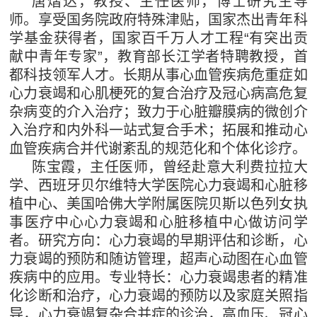
唐熠达，教授、主任医师，博士研究生导
师。享受国务院政府特殊津贴，国家杰出青年科
学基金获得者，国家百千万人才工程“有突出贡
献中青年专家”，教育部长江学者特聘教授，首
都科技领军人才。长期从事心血管疾病危重症如
心力衰竭和心肌梗死的复合治疗及冠心病高危复
杂病变的介入治疗；致力于心脏瓣膜病的微创介
入治疗和内外科一站式复合手术；拓展和推动心
血管疾病合并代谢紊乱的规范化和个体化诊疗。
陈宝霞，主任医师，曾经赴意大利费拉拉大
学、西班牙贝尔维特大学医院心力衰竭和心脏移
植中心、美国哈佛大学附属医院贝斯以色列女执
事医疗中心心力衰竭和心脏移植中心做访问学
者。研究方向：心力衰竭的早期评估和诊断，心
力衰竭的预防和随访管理，超声心动图在心血管
疾病中的应用。专业特长：心力衰竭患者的精准
化诊断和治疗，心力衰竭的预防以及家庭关照指
导，心力衰竭复杂合并症的诊治，高血压、冠心