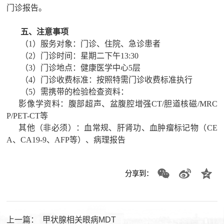
门诊报告。
五、注意事项
（
1）服务对象：门诊、住院、急诊患者
（
2
）门诊时间：星期二下午
13:30
（
3
）门诊地点：健康医学中心
5层
（
4
）门诊收费标准：按照特需门诊收费标准执行
（
5
）需携带的检验检查资料：
影像学资料：腹部超声、盆腹腔增强
CT/胆道核磁/MRC
P/PET-CT等
其他（非必须）：血常规、肝肾功、血肿瘤标记物（
CE
A、CA19-9、AFP等）、病理报告
分享到：
上一篇：
甲状腺相关眼病MDT