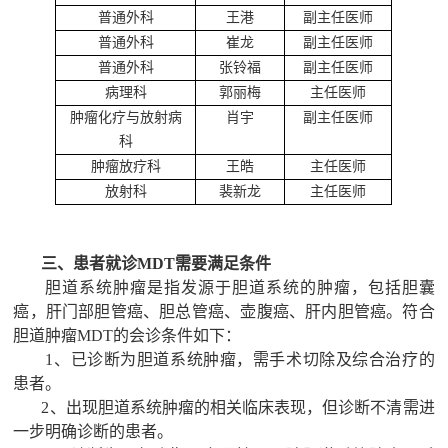
普通外科
王港
副主任医师
普通外科
崔龙
副主任医师
普通外科
张铃福
副主任医师
病理科
郭丽梅
主任医师
肿瘤化疗与放射病
肖宇
副主任医师
科
肿瘤放疗科
王皓
主任医师
放射科
裴新龙
主任医师
三、患者就诊
M
DT
需要满足条件
胆道系统肿瘤是指发源于胆道系统的肿瘤，包括胆囊
癌，肝门部胆管癌、胆总管癌、壶腹癌、肝内胆管癌。符合
胆道肿瘤
MDT的会诊条件如下：
1、已诊断为胆道系统肿瘤，需手术切除及综合治疗的
患者。
2、出现胆道系统肿瘤的相关临床表现，但诊断不清需进
一步明确诊断的患者。