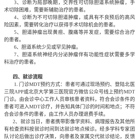
3、诊断为局部晚期，交界性可切除胆道系统肿瘤，手
术切除困难，需要新辅助治疗的患者。
4、诊断为不可切除胆道肿瘤，或具有不良预后的高风
险因素，需要转化治疗以获得手术切除机会的患者。
5、胆道肿瘤出现黄疸、腹痛等并发症，需要综合治疗
的患者。
6、胆道系统少见或罕见肿瘤。
7、胆道系统神经内分泌肿瘤伴有功能性症状需要多学
科治疗的患者。
四、就诊流程
1. 门诊MDT预约方式：患者可通过现场预约、登陆北医
三院APP或北京大学第三医院官方微信公众号线上预约M
DT
门诊。由会诊中心工作人员审核患者资料，符合会诊条件的
患者可进入
MDT诊疗，并告知具体门诊的时间和地点；不符
合会诊条件的患者，由工作人员办理退费手续。
2、就诊当日，患者携带影像学资料、病理报告及其他所
有检查资料按就诊时间到达就诊地点候诊。经多学科专家团
队讨论后做出诊疗决策，向患者及家属交代就诊结论，反馈