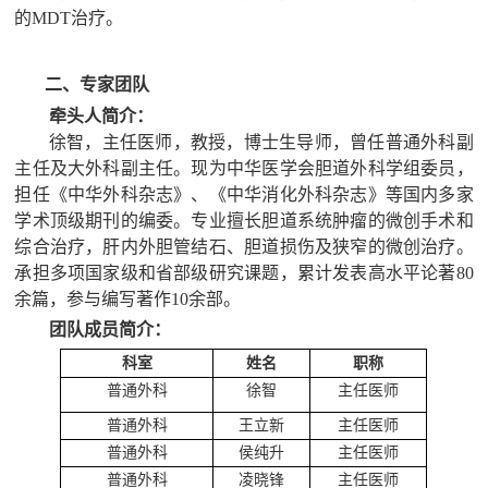
的MDT治疗。
二、专家团队
牵头人简介：
徐智，
主任医师，教授，博士生导师，曾任普通外科副
主任及大外科副主任。现为中华医学会胆道外科学组委员，
担任《中华外科杂志》、《中华消化外科杂志》等国内多家
学术顶级期刊的编委。专业擅长胆道系统肿瘤的微创手术和
综合治疗，肝内外胆管结石、胆道损伤及狭窄的微创治疗。
承担多项国家级和省部级研究课题，累计发表高水平论著
80
余篇，参与编写著作10余部。
团队成员简介：
科室
姓名
职称
普通外科
徐智
主任医师
普通外科
王立新
主任医师
普通外科
侯纯升
主任医师
普通外科
凌晓锋
主任医师