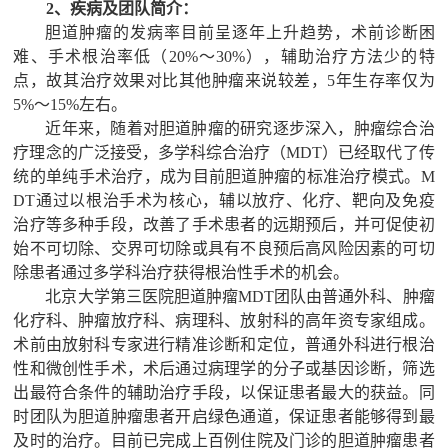
2
、疾病及团队简介：
胆道肿瘤的发病率目前呈逐年上升趋势，术前诊断困
难、手术根治率低（
20%～30%），辅助治疗方法少的特
点，故其治疗效果对比其他肿瘤来说较差，5年生存率仅为
5%～15%左右。
近年来，随着对胆道肿瘤的研究逐步深入，肿瘤综合治
疗理念的广泛接受，多学科综合治疗（
MDT）已经取代了传
统的单纯手术治疗，成为目前胆道肿瘤的标准治疗模式。M
DT通过以根治手术为核心，辅以放疗、化疗、靶向及免疫
治疗等多种手段，改善了手术患者的远期预后，并可促使初
始不可切除、交界可切除或具有不良预后高风险因素的可切
除患者通过多学科治疗获得根治性手术的机会。
北京大学第三医院胆道肿瘤
MDT团队由普通外科、肿瘤
化疗科、肿瘤放疗科、病理科、放射科的高年资专家组成。
术前由放射科专家进行精准诊断和定位，普通外科进行根治
性和微创性手术，术后通过病理学的分子或基因诊断，筛选
出最符合条件的辅助治疗手段，以保证患者最大的获益。同
时团队为胆道肿瘤患者开启绿色通道，保证患者能够得到最
及时的治疗。目前已完成上百例住院及门诊的胆道肿瘤患者