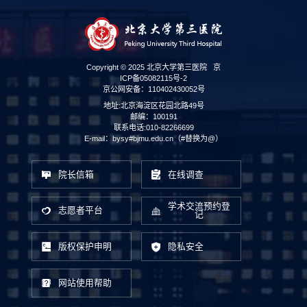
Copyright © 2025 北京大学第三医院
京
ICP备05082115号-2
京公网安备：110402430052号
地址:北京海淀区花园北路49号
邮编：100191
联系电话:010-82266699
E-mail：bysy#bjmu.edu.cn（#替换为@）
院长信箱
在线调查
学术交流预约登
志愿者平台
记
版权保护申明
隐私安全
网站使用帮助