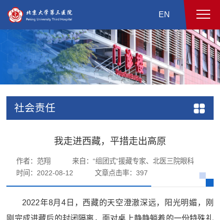
EN
社会责任
我走进西藏，平措走出高原
作者：范翔
来自：“组团式”援藏专家、北医三院眼科
时间：2022-08-12
文章点击率：
397
2022年8月4日，西藏的天空澄澈深远，阳光明媚，刚
刚完成进藏后的封闭隔离，面对桌上静静躺着的一份特殊礼