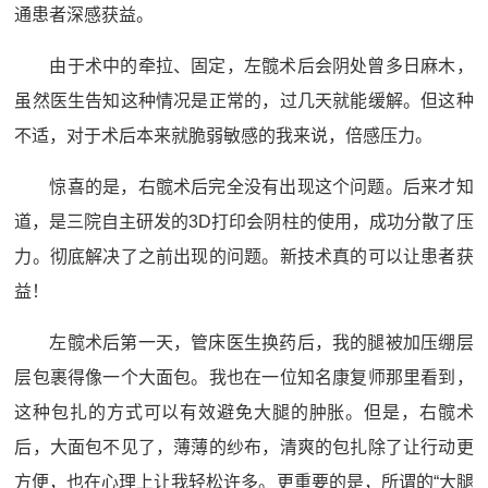
通患者深感获益。
由于术中的牵拉、固定，左髋术后会阴处曾多日麻木，
虽然医生告知这种情况是正常的，过几天就能缓解。但这种
不适，对于术后本来就脆弱敏感的我来说，倍感压力。
惊喜的是，右髋术后完全没有出现这个问题。后来才知
道，是三院自主研发的3D打印会阴柱的使用，成功分散了压
力。彻底解决了之前出现的问题。新技术真的可以让患者获
益！
左髋术后第一天，管床医生换药后，我的腿被加压绷层
层包裹得像一个大面包。我也在一位知名康复师那里看到，
这种包扎的方式可以有效避免大腿的肿胀。但是，右髋术
后，大面包不见了，薄薄的纱布，清爽的包扎除了让行动更
方便，也在心理上让我轻松许多。更重要的是，所谓的“大腿