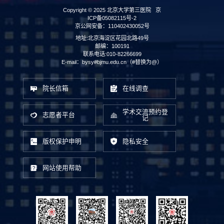
Copyright © 2025 北京大学第三医院
京
ICP备05082115号-2
京公网安备：110402430052号
地址:北京海淀区花园北路49号
邮编：100191
联系电话:010-82266699
E-mail：bysy#bjmu.edu.cn（#替换为@）
院长信箱
在线调查
学术交流预约登
志愿者平台
记
版权保护申明
隐私安全
网站使用帮助