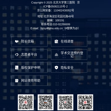
Copyright © 2025 北京大学第三医院
京
ICP备05082115号-2
京公网安备：110402430052号
地址:北京海淀区花园北路49号
邮编：100191
联系电话:010-82266699
E-mail：bysy#bjmu.edu.cn（#替换为@）
院长信箱
在线调查
学术交流预约登
志愿者平台
记
版权保护申明
隐私安全
网站使用帮助