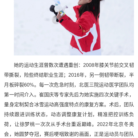
她的运动生涯曾数次遭遇重创：2008年膝关节前交叉韧
带撕裂，险些终结职业生涯；2016年，另一侧韧带断裂，半
月板碎裂60%。每一次危急时刻，北医三院运动医学团队均
第一时间介入。崔国庆等专家先后为她实施四次关键手术，
量身定制契合冰雪运动高强度特点的康复方案。术后，团队
持续跟进训练状态，动态调整康复计划，精准把控训练负
荷，让徐梦桃一次次从手术台重返巅峰。2022年北京冬奥
会，她圆梦夺冠，赛后哽咽致谢的画面，正是运动员与团队