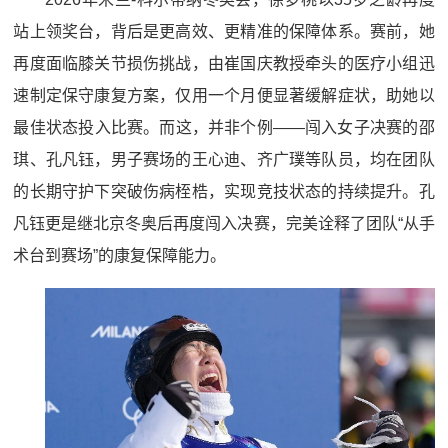
站上领奖台，背后是更高效、更精准的保障体系。赛前，她
再度面临膝关节损伤挑战，由崔国庆教授牵头的医疗小组迅
速制定保守康复方案，仅用一个月便显著缓解症状，助她以
最佳状态投入比赛。而这，并非个例——闯入女子决赛的邵
琪、孔凡钰，男子赛场的王心迪、齐广璞等队员，均在团队
的长期守护下突破伤病桎梏，实现竞技状态的持续提升。孔
凡钰更是继北京冬奥后再度闯入决赛，完美诠释了团队“从手
术台到赛场”的康复保障能力。