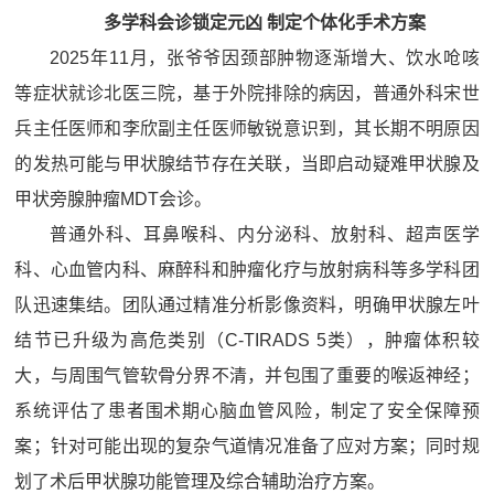
多学科会诊锁定元凶 制定个体化手术方案
2025年11月，张爷爷因颈部肿物逐渐增大、饮水呛咳
等症状就诊北医三院，基于外院排除的病因，普通外科宋世
兵主任医师和李欣副主任医师敏锐意识到，其长期不明原因
的发热可能与甲状腺结节存在关联，当即启动疑难甲状腺及
甲状旁腺肿瘤MDT会诊。
普通外科、耳鼻喉科、内分泌科、放射科、超声医学
科、心血管内科、麻醉科和肿瘤化疗与放射病科等多学科团
队迅速集结。团队通过精准分析影像资料，明确甲状腺左叶
结节已升级为高危类别（C-TIRADS 5类），肿瘤体积较
大，与周围气管软骨分界不清，并包围了重要的喉返神经；
系统评估了患者围术期心脑血管风险，制定了安全保障预
案；针对可能出现的复杂气道情况准备了应对方案；同时规
划了术后甲状腺功能管理及综合辅助治疗方案。