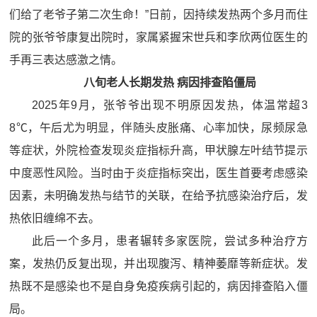
们给了老爷子第二次生命！”日前，因持续发热两个多月而住
院的张爷爷康复出院时，家属紧握宋世兵和李欣两位医生的
手再三表达感激之情。
八旬老人长期发热 病因排查陷僵局
2025年9月，张爷爷出现不明原因发热，体温常超3
8℃，午后尤为明显，伴随头皮胀痛、心率加快，尿频尿急
等症状，外院检查发现炎症指标升高，甲状腺左叶结节提示
中度恶性风险。当时由于炎症指标突出，医生首要考虑感染
因素，未明确发热与结节的关联，在给予抗感染治疗后，发
热依旧缠绵不去。
此后一个多月，患者辗转多家医院，尝试多种治疗方
案，发热仍反复出现，并出现腹泻、精神萎靡等新症状。发
热既不是感染也不是自身免疫疾病引起的，病因排查陷入僵
局。