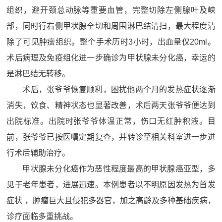
组织，避开颈总动脉等重要血管，完整切除左侧腺叶及峡
部，同时行右侧甲状腺全切和周围淋巴结清扫，最大程度清
除了可见肿瘤组织。整个手术历时3小时，出血量仅20ml。
术后病理及免疫组化进一步确诊为甲状腺未分化癌，幸运的
是淋巴结无转移。
术后，张爷爷恢复顺利，困扰他两个月的发热症状逐渐
消失，饮食、精神状态也显著改善，术后两天张爷爷便达到
出院标准。出院时张爷爷体温正常，伤口无红肿积液。目
前，张爷爷已按医嘱定期复查，并转诊至相关科室进一步进
行术后辅助治疗。
甲状腺未分化癌作为恶性程度最高的甲状腺癌亚型，多
见于老年患者，进展迅速。本例患者以不明原因发热为首发
症状 ，肿瘤巨大且侵犯多器官，加之高龄及多种基础疾病，
诊疗面临多重挑战。