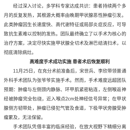
经过深入讨论，多学科专家达成共识：患者持续两个多
月的反复发热，其根源大概率由晚期甲状腺恶性肿瘤引发。
此类肿瘤因生长速度快、高代谢特征或局部炎症反应，可导
致抗生素难以控制的发热。团队最终确立了以手术为核心的
治疗方案，决定尽快实施甲状腺全切术及淋巴结清扫术，以
彻底清除病灶。
高难度手术成功实施 患者术后恢复顺利
11月25日，在充分术前准备后，宋世兵、李欣带领普通
外科手术团队为张爷爷实施手术。然而，手术难度远超团队
预期：肿瘤与左侧颈内静脉、环甲肌紧密粘连，左侧喉返神
经被肿瘤完全包绕，近入喉点2cm处神经信号异常；在甲状
腺侧方韧带处，肿瘤已侵犯气管及食道，下极甲状旁腺受肿
瘤累及，无法保留。
手术团队凭借丰富的临床经验，在放大视野下精细分离