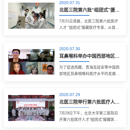
科刘小璇、呼吸与危重症医学科丁艳
2020.07.31
苓、急诊科刘韶瑜、风湿免疫科张警
北医三院第六批“组团式”援藏医疗队今日启程
丰、耳鼻...
7月31日清晨，北医三院第六批医疗
人才 “组团式”援藏医疗专家，从首都
国际机场启程前往拉萨，即将在西藏
自治区人民医院开展为期一年的医疗
援藏工作。 此次赴藏的第六批“组团
2020.07.30
式”援藏医疗队队员分别是:呼吸与危
耳鼻喉科举办中国西部地区暨北医三院第五批“组团式”医疗援藏耳鼻咽喉学术会议
重症...
为了促进西藏、青海及延安等中国西
部地区耳鼻咽喉科医疗水平的发展，7
月26日，借第五批医疗人才“组团式”
援藏之契机，我院耳鼻喉科通过线上
医疗教育平台，联合西藏自治区人民
2020.07.29
医院、北京大学第三医院延安分院
北医三院举行第六批医疗人才“组团式”援藏医疗队欢送会
（延安市...
7月29日下午，北京大学第三医院召
开第六批医疗人才“组团式”援藏医疗
队欢送会，欢送队员们进藏开展为期