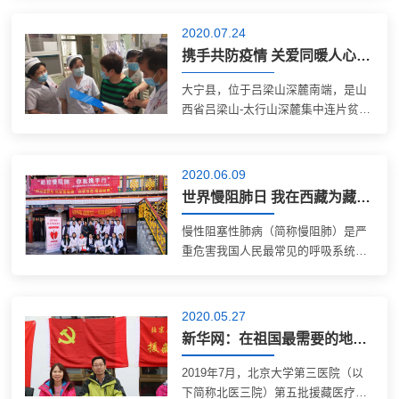
一年的支援工作。北京大学医学部常
务副主任、北医三院院长乔杰，北医
2020.07.24
三院党委书记金昌晓，党委副书记、
携手共防疫情 关爱同暖人心——北医三院健康扶贫山西大宁工作侧记
副院长付...
大宁县，位于吕梁山深麓南端，是山
西省吕梁山-太行山深麓集中连片贫困
地区之一。为落实健康扶贫政策，力
争做到“大病不出县”，北医三院与山
西省大宁县医疗集团已展开对口帮扶
2020.06.09
工作4年，经过两家医院的共同努力，
世界慢阻肺日 我在西藏为藏族同胞义诊
大宁...
慢性阻塞性肺病（简称慢阻肺）是严
重危害我国人民最常见的呼吸系统慢
病之一，也是西藏地区除肺结核之外
导致患者死亡最常见的呼吸系统疾
病。烟草消费以及生物燃料的大量使
2020.05.27
用，使得西藏地区，尤其是牧区农
新华网：在祖国最需要的地方奉献青春——北京大学第三医院“组团式”援藏医疗工作队群像扫描
村，慢阻肺的...
2019年7月，北京大学第三医院（以
下简称北医三院）第五批援藏医疗队