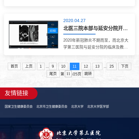
奔赴西藏，开启为期一年的医疗人才
“组团式”援藏工作。在西藏自治区人
民医院工作近一年间，这支平均年龄
2020.04.27
不足40岁的医学博士队伍，在救死扶
北医三院本部与延安分院开展神经内科线上联合临床及教学培训
伤的岗位...
2020年新冠肺炎不期而至，而北京大
学第三医院与延安分院的临床及教学
工作仍井然有序地开展。神经内科利
用网络平台在北医三院本部和延安分
...
...
首页
上页
1
9
10
11
12
13
25
下页
院开展了多维度、立体化的联合线上
尾页
跳转
临床和教学培训。 在临床培训方面，
第
/25页
每星期五...
友情链接
国家卫生健康委员会
北京市卫生健康委员会
北京大学
北京大学医学部