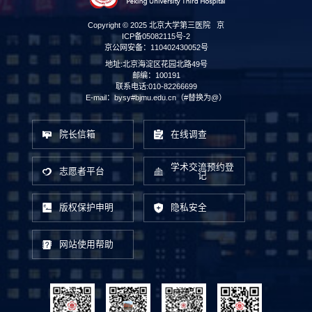
Copyright © 2025 北京大学第三医院
京
ICP备05082115号-2
京公网安备：110402430052号
地址:北京海淀区花园北路49号
邮编：100191
联系电话:010-82266699
E-mail：bysy#bjmu.edu.cn（#替换为@）
院长信箱
在线调查
学术交流预约登
志愿者平台
记
版权保护申明
隐私安全
网站使用帮助