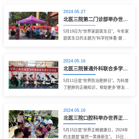
人员，对前来咨询的医务人员、患者
员对广大少年儿童的关心关爱，5月
和家属详细介绍了器官捐献相关知识
31日下午，医院服务管理办公室、儿
2024.05.27
和规定，并对路过活动现场的人员开
科、眼科、耳鼻喉科、口腔科与皮肤
北医三院第二门诊部举办世界家庭医生日社区义诊活动
展宣传推介，...
科专家以及我院社会志愿者，共同开
展了以“陪伴成长 关注健康”为主题的
5月19日为“世界家庭医生日”，今年家
儿童节义诊活动，为孩子们送上一份
庭医生日的主题为“科学控体重 健康
温暖的“健康礼物”。义诊活动现场活
长相伴”。为庆祝第14个世界家庭医生
动现场，来自儿科新生儿、儿童保
日，5月20日，第二门诊部举办了大
健、儿科呼吸、儿科心血管、儿科消
型义诊活动。义诊现场第二门诊部义
2024.05.16
化/食物过敏、...
诊团队由全科、外科、口腔科、儿
北医三院普通外科联合多学科开展世界防治肥胖日活动
科、预防保健科和慢病服务团队等医
务人员组成。20日下午，在育新花园
5月11日是“世界防治肥胖日”。为科普
小区北门，义诊团队耐心细致地为前
了肥胖的正确知识，帮助更多“胖友”
来咨询的居民宣传家庭医生政策，详
找到合适有效体重管理方案， 5月10
细解读居民携带的检查检验报告，并
日，我院普通外科联合呼吸与危重症
给出专业的治疗建议。义诊活动共为
医学科、内分泌科、心血管内科、药
2024.05.16
50余位居民答疑解惑，...
剂科、临床营养科等多个科室，举办
北医三院口腔科举办世界正畸日义诊活动
了义诊活动及患教课堂活动。义诊现
场义诊现场，专家们向前来咨询的“胖
5月15日是“世界正畸健康日，2024年
友”和患者介绍了肥胖的危害，解答了
的主题是“粲然一笑焕新生”。 15日上