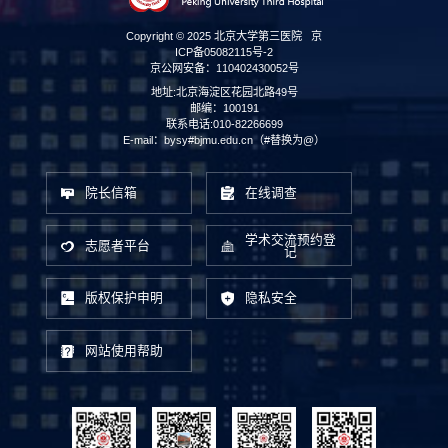
Copyright © 2025 北京大学第三医院
京
ICP备05082115号-2
京公网安备：110402430052号
地址:北京海淀区花园北路49号
邮编：100191
联系电话:010-82266699
E-mail：bysy#bjmu.edu.cn（#替换为@）
院长信箱
在线调查
学术交流预约登
志愿者平台
记
版权保护申明
隐私安全
网站使用帮助