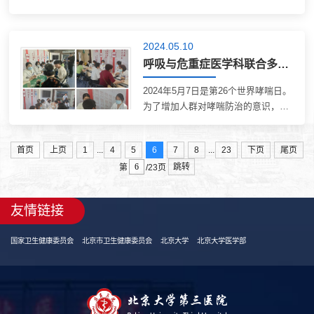
肥胖及相关疾病的诊断、治疗及全程
午，我院口腔科正畸团队在五官科楼
管理等问题。活动共提供了300余人
门前开展了义诊活动。义诊现场在口
次咨询服务，受到好评。患教课堂此
腔科马宁副主任医师的带领下，口腔
2024.05.10
外，普通外科、...
科正畸专业组陈晓红、薛梅副主任医
呼吸与危重症医学科联合多学科在世界哮喘日开展义诊活动
师以及7位正畸医生，以及口腔专业部
分护士参加了此次义诊。义诊现场义
2024年5月7日是第26个世界哮喘日。
诊过程中，口腔科的医护们耐心地解
为了增加人群对哮喘防治的意识，倡
答前来咨询群众的各种疑问，消除了
导规范化、科学化诊疗模式，7日下
他们对正畸治疗的顾虑；深入讲解正
午，我院呼吸与危重症医学科联合耳
畸治疗的原理、方法以及注意事项
...
...
首页
上页
1
4
5
6
7
8
23
下页
尾页
鼻喉科、皮肤科和药学部，围绕哮喘
等，使群众对正畸治疗有了更加全面
跳转
与相关合并症，举行医药护多学科联
第
/23页
和科学的了解；...
合义诊活动。参加义诊的专家有呼吸
与危重症医学科常春主任医师、孙丽
友情链接
娜副主任医师、乔一娴主治医师、乔
红梅副主任护师，耳鼻喉科谢立锋副
国家卫生健康委员会
北京市卫生健康委员会
北京大学
北京大学医学部
主任医师，皮肤科兰宇贞主治医师，
以及药学部徐晓涵主管药师等。义诊
现场活动期间，患者和家属与专家进
行面对面的交流，...