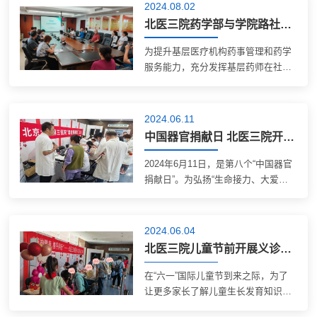
控制处在五官科楼门前举办了义诊活
2024.08.02
动。今年全国爱牙日的主题为“口腔健
北医三院药学部与学院路社区卫生服务中心联合开展义诊活动
康 全身健康”，强调从儿童到老年
人，每个阶段都应关注口腔健康。义
为提升基层医疗机构药事管理和药学
诊现场义诊当天虽然下起了小雨，但
服务能力，充分发挥基层药师在社区
丝毫没有影响前来咨询群众的热情。
患者慢病管理中的重要作用，加强家
活动现场通过口腔体检、健康咨询、
庭医生签约团队中药学专业服务能
摆放宣传展板、派发宣传资料等多种
力，2024年7月25日，我院药学部与
2024.06.11
形式，广泛宣传口腔疾病防治知
学院路社区卫生服务中心联合开展“庆
中国器官捐献日 北医三院开展义诊活动
识，...
八一”退役军人药学服务义诊活动。我
院药学部杨丽副主任、药学部老年专
2024年6月11日，是第八个“中国器官
科临床药师闫盈盈、全科临床药师带
捐献日”。为弘扬“生命接力、大爱永
教师资赵悦，以及国家卫生健康委紧
续”的崇高精神，2024年6月7日，我院
缺人才（临床药师）基地学员肖云
医务处携手泌尿外科、普通外科、眼
峰、管悦组成的药师团队，与学院路
科、药学部在门诊楼二层举办了以“跃
2024.06.04
社区卫生服务中心全科医生团队，...
动精彩人生、奏响生命乐章”为主题的
北医三院儿童节前开展义诊活动
义诊活动。活动现场，专家们为患者
提供专业的医疗咨询与义诊服务。
在“六一”国际儿童节到来之际，为了
OPO办公室（医院人体器官获取组
让更多家长了解儿童生长发育知识、
织）的器官捐献协调员以及眼库工作
助力儿童健康成长，传递我院医务人