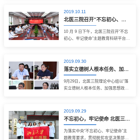
组织交了7200元特殊党费。“她在病情
稳定时把我叫到床前，嘱咐我，建国
2019.10.11
70周年要交一笔特殊党费，这是最后
北医三院召开“不忘初心、牢记使命”主题教育科研平台建设推进会
的心愿。...
10 月 9 日下午，北医三院召开“不忘
初心、牢记使命”主题教育科研平台建
设推进会。北医三院院长乔杰，副院
长沈宁、宋纯理，总会计师李春出席
会议；临床重点专科、各级重点实验
2019.09.30
室负责人和其他相关科研人员近40人
落实立德树人根本任务、加强思想政治工作 、提升教学水平——我院举办“不忘初心 牢记使命”主题教育理论中心组第九次学习暨专题研讨会
参加...
9月29日，北医三院理论中心组以“落
实立德树人根本任务、加强思想政治
工作 、提升教学水平”为主题，召开
“不忘初心 牢记使命”主题教育第九次
学习暨专题研讨会。重点学习习近平
2019.09.29
总书记在全国高校思想政治工作会议
不忘初心，牢记使命 北医三院专家赴山西大宁开展国家义诊周活动
上重...
为落实中央“不忘初心、牢记使命”主
题教育要求，贯彻脱贫攻坚决策部