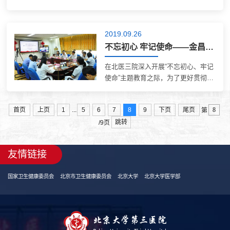
署，2019年9月下旬，北医三院专家
组成国家医疗队奔赴山西省大宁县，
开始了为期一周的义诊活动。参加义
2019.09.26
诊的均是各科室骨干医师，由心血管
不忘初心 牢记使命——金昌晓书记、王健全副院长调研网络安全工作
内科专家李...
在北医三院深入开展“不忘初心、牢记
使命”主题教育之际，为了更好贯彻落
实医院理论中心组“读原著、学原文、
悟原理”专题学习会会议精神，运用党
...
首页
上页
1
5
6
7
8
9
下页
尾页
第
的创新理论指导、提升医院管理水平
跳转
的具体要求，围绕提升医院信息系
/9页
统...
友情链接
国家卫生健康委员会
北京市卫生健康委员会
北京大学
北京大学医学部