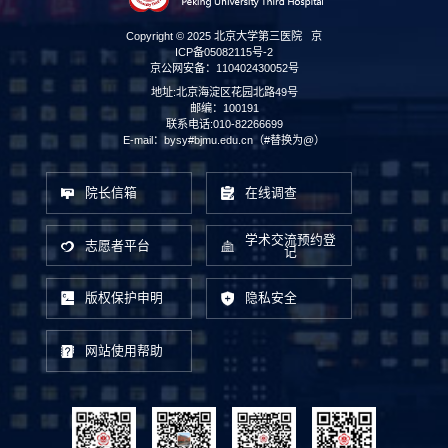
Copyright © 2025 北京大学第三医院
京
ICP备05082115号-2
京公网安备：110402430052号
地址:北京海淀区花园北路49号
邮编：100191
联系电话:010-82266699
E-mail：bysy#bjmu.edu.cn（#替换为@）
院长信箱
在线调查
学术交流预约登
志愿者平台
记
版权保护申明
隐私安全
网站使用帮助