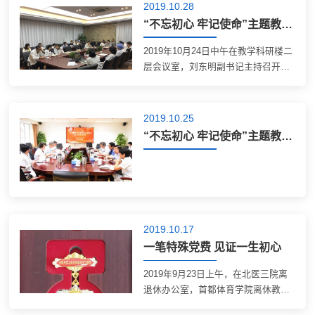
学，参观北京大学校史馆和“弘扬红楼
2019.10.28
传统 争做教育标杆——北京大学‘不忘
“不忘初心 牢记使命”主题教育学生思政教育工作专题调研会
初心...
2019年10月24日中午在教学科研楼二
层会议室，刘东明副书记主持召开北
京大学第三医院“不忘初心 牢记使命”
主题教育学生思想政治教育工作专题
调研会。沈宁副院长、教育处处长韩
2019.10.25
江莉、大外科教学主任原春辉、教育
“不忘初心 牢记使命”主题教育集中学习
处党支...
2019.10.17
一笔特殊党费 见证一生初心
2019年9月23日上午，在北医三院离
退休办公室，首都体育学院离休教授
李洪滋遵照夫人倪文秀的遗愿，向党