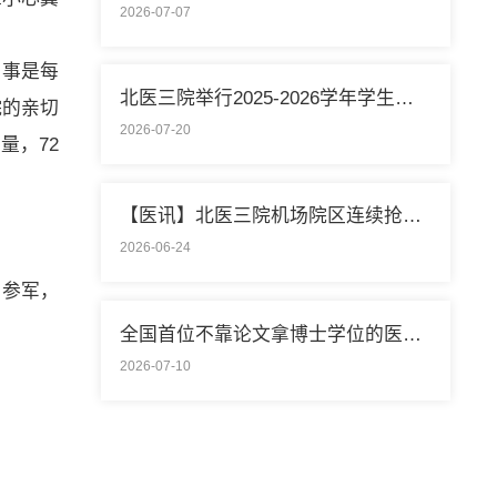
2026-07-07
大事是每
北医三院举行2025-2026学年学生暑期社会实践启动仪式
院的亲切
2026-07-20
量，72
【医讯】北医三院机场院区连续抢救两名致死性肺栓塞外籍旅客
2026-06-24
岁参军，
全国首位不靠论文拿博士学位的医学领域研究生通过答辩
2026-07-10