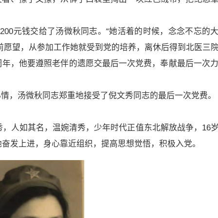
200元钱交给了汤微秋同志。“她活着的时候，念念不忘的
前愿望，从参加工作她就受到党的培养，离休后得到北医三
周年，他要遵照老伴的遗愿交最后一次党费，奉献最后一次力
心情，汤微秋同志郑重地接受了倪文秀同志的最后一次党费。
文秀，人如其名，温婉清秀，少年时代正值东北解放战争，16
，她奋发上进，身心靠近组织，提高思想觉悟，积极入党。