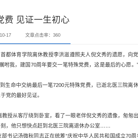
党费 见证一生初心
0-17
文章点击率：
360
室，首都体育学院离休教授李洪滋遵照夫人倪文秀的遗愿，向
，嘱咐我，建国70周年要交一笔特殊党费，这是最后的心愿。
，到生命中交纳最后一笔7200元特殊党费，已逝北医三院离
忠于党的最好见证。
的李洪滋教授从客厅绕到卧室，看了一眼老伴倪文秀的遗像，匆匆
一刻，他只想快点赶到北医三院离退休办公室……
部书记汤微秋同志正在统筹“庆祝中华人民共和国成立70周