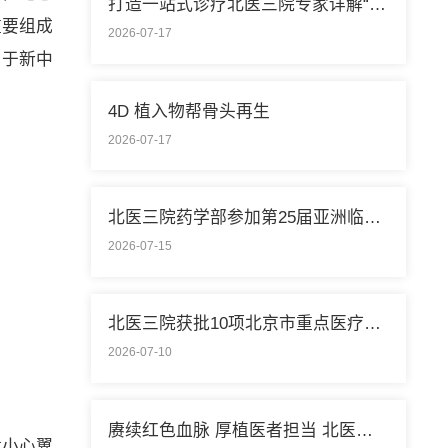
打造一站式诊疗北医三院专家详解“控糖”新模式
重要组成
2026-07-17
志于新中
4D 植入物帮骨头再生
2026-07-17
北医三院药学部参加第25届亚洲临床药学大会
2026-07-15
北医三院获批10项北京市重点医疗技术临床应用培训基地
2026-07-10
赓续红色血脉 厚植医者担当 北医三院开展庆祝中国共产党成立105周年系列活动
章小心翼