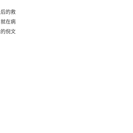
最后的救
了就在病
他的倪文