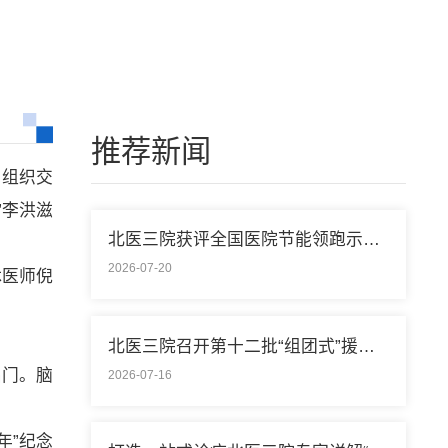
推荐新闻
党组织交
”李洪滋
北医三院获评全国医院节能领跑示范单位称号
2026-07-20
休医师倪
北医三院召开第十二批“组团式”援藏医疗队欢送会
出门。脑
2026-07-16
年”纪念