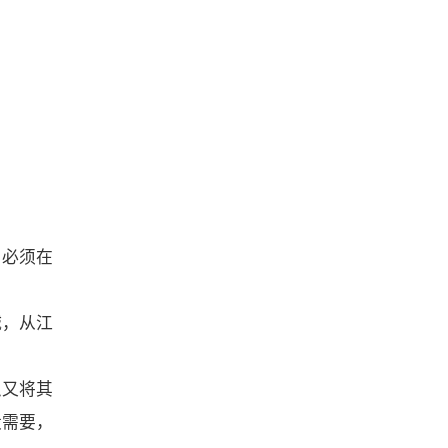
，必须在
诚，从江
织又将其
设需要，