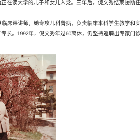
励正在读大学的儿子和女儿入党。三年后，倪文秀结束援助
师兼临床课讲师，她专攻儿科肾病，负责临床本科学生教学和
长。1992年，倪文秀年过60离休，仍坚持返聘出专家门