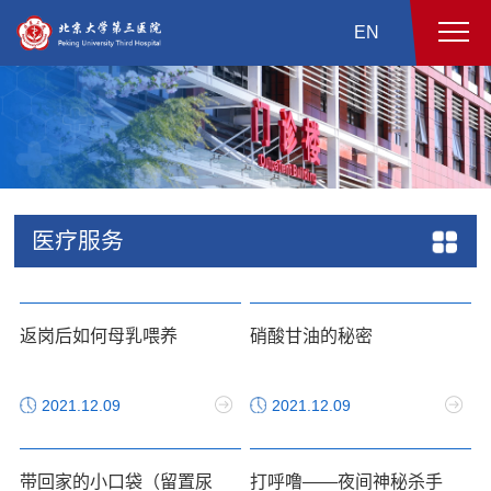
EN
医疗服务
返岗后如何母乳喂养
硝酸甘油的秘密
2021.12.09
2021.12.09
带回家的小口袋（留置尿
打呼噜——夜间神秘杀手