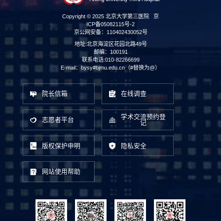
Copyright © 2025 北京大学第三医院
京
ICP备05082115号-2
京公网安备：110402430052号
地址:北京海淀区花园北路49号
邮编：100191
联系电话:010-82266699
E-mail：bysy#bjmu.edu.cn（#替换为@）
院长信箱
在线调查
学术交流预约登
志愿者平台
记
版权保护申明
隐私安全
网站使用帮助