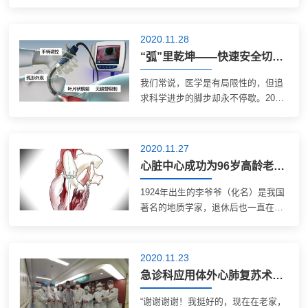
年，北医三院又有一批新的医疗技
术，经过严格的审批和长期观察，转
为常规技术普及应用。新技术带来新
2020.11.28
的希望，让我们来看看这些技术都有
“弧”里乾坤——快速安全切除下咽肿物的新技术【2020医疗技术创新三等奖】
哪些吧~ 项...
我们常说，医学是有局限性的，但追
求科学进步的脚步却永不停歇。2020
年，北医三院又有一批新的医疗技
术，经过严格的审批和长期观察，转
为常规技术普及应用。新技术带来新
2020.11.27
的希望，让我们来看看这些技术都有
心脏中心成功为96岁高龄老人完成经心尖主动脉瓣置换术
哪些吧~ 项...
1924年出生的李爷爷（化名）是我国
著名的地质学家，退休后也一直在为
我国的地球化学事业作贡献。仅在两
年前，年近百岁的李爷爷身子骨还很
硬朗，耳聪目明。但这两年的健康状
2020.11.23
况却急转直下，夜里睡觉总是间断地
急诊科应用体外心肺复苏术联合亚低温技术成功救治顽固性室颤患者
喘憋，白...
“谢谢谢谢！我挺好的，现在在老家，