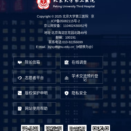
Copyright © 2025 北京大学第三医院
京
ICP备05082115号-2
京公网安备：110402430052号
地址:北京海淀区花园北路49号
邮编：100191
联系电话:010-82266699
E-mail：bysy#bjmu.edu.cn（#替换为@）
院长信箱
在线调查
学术交流预约登
志愿者平台
记
版权保护申明
隐私安全
网站使用帮助