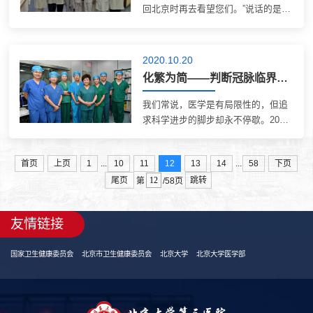
回北京时再去看望您们。”说话的是一
个月前因顽固性室颤而在北医三院急
诊抢救室获得救治的患者小龙（化
名），11月24日接到急诊科回访电
2020.10.20
话，他十分激动。小龙完全康复的消
化繁为简——判断冠脉临界病变是否需要放支架的新方法【2020医疗技术创新二等奖】
息，让急...
我们常说，医学是有局限性的，但追
求科学进步的脚步却永不停歇。2020
年，北医三院又有一批新的医疗技
术，经过严格的审批和长期观察，转
...
...
首页
上页
1
10
11
12
13
14
58
下页
为常规技术普及应用。新技术带来新
尾页
跳转
的希望，让我们来看看这些技术都有
第
/58页
哪些吧~ 项...
友情链接
国家卫生健康委员会
北京市卫生健康委员会
北京大学
北京大学医学部