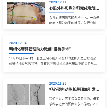
为常规技术普及应用。新技术带来新
2020.12.11
的希望，让我们来看看这些技术都有
心脏外科和胸外科完成我院首例同期微创冠脉多支搭桥联合肺叶切除术
哪些吧~ 项...
合并心脏病患者的外科手术，一直是
临床上颇为棘手的难题，先行心脏手
术或者其他介入治疗（如PCI等）会
耽误原发病的诊治，而如果先行外科
手术，围手术期高度潜在的心脏事
2020.12.04
件，又严重困扰着外科和麻醉医师。
精细化麻醉管理助力微创“搭桥手术”
今年74岁的崔...
11月19日下午2时，北医三院心脏外科监护的医护人员正按照常
规等待插着气管导管、在转运呼吸机机械通气辅助下的患者从手
术室归来，但是他们却惊喜地发现归来的患者已经拔除了气管导
管。刚刚接受小切口三支冠脉搭桥术的...
2020.11.28
担心颈内动脉长段闭塞引发缺血性卒中？复合手术开通血管【2020医疗技术创新三等奖】
我们常说，医学是有局限性的，但追
求科学进步的脚步却永不停歇。2020