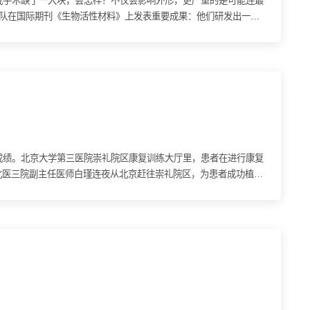
伤或手术缺了一大块，会怎样？不仅会影响外形，更严重的是可能连最
团队在国际期刊《生物活性材料》上发表重要成果：他们研发出一种
的成绩。北京大学第三医院崇礼院区康复训练大厅里，患者在进行康复
北医三院副主任医师白瑾连夜从北京赶往崇礼院区，为患者成功植入