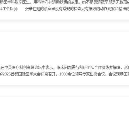
、运动医学科张辛医生，用科学守护运动梦想的故事。她不是奥运冠军却是无数
科主任医师——张辛在她的诊室里没有常规的检查只有细致的动作观察和精准
微变化反思损伤机制不断探索更精准的治疗策略在她看来运动医学不仅是“...
记金昌晓在中英医疗科创高峰论坛中表示，临床问题需与科研团队合作凝练并解决，形
2025首都国际医学大会在京召开，1500余位领导专家出席会议。会议现场