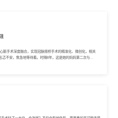
注
微创心脏手术深度融合，实现冠脉搭桥手术的精准化、微创化，相关
忐忑不安，焦急地等待着。时隔8年，这是她的妈妈第二次与心
了这样的“折腾”。手术进行了三个多小时，她脑海里不断闪过术前和