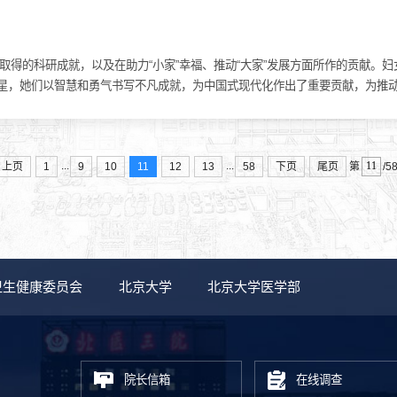
域取得的科研成就，以及在助力“小家”幸福、推动“大家”发展方面所作的贡献
星，她们以智慧和勇气书写不凡成就，为中国式现代化作出了重要贡献，为推动构
...
...
上页
1
9
10
11
12
13
58
下页
尾页
第
/5
卫生健康委员会
北京大学
北京大学医学部
院长信箱
在线调查