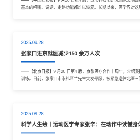
——【中国妇女报】9 月28 日第4 版，成形科安阳研究团队
基本的咀嚼、说话、走路功能都难以恢复。长期以来，医学界对这
全新的“生物支架”，能够帮助肌肉重新“...
2025.09.28
张家口进京就医减少150 余万人次
——【北京日报】9 月20 日第4 版，京张医疗合作十周年，
训练。日前，张家口市崇礼区兰先生突发晕厥，被紧急送往北医三
永久性心脏起搏器，成功完成手术。...
2025.09.28
科学人生绘丨运动医学专家张辛：在动作中读懂身