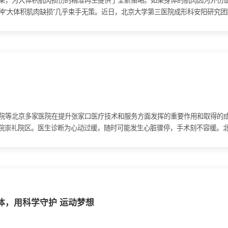
发表成果，为大体积肌肉损伤的精准再生提供了全新策略。如果身体的肌肉因为外
种“大体积肌肉缺损”几乎束手无策。近日，北京大学第三医院成形科安阳研究
介绍我院等北京多家医院在提升张家口医疗技术和服务方面发挥的重要作用和取得
院崇礼院区。医生诊断为心动过缓，随时可能发生心脏骤停，手术刻不容缓。
体，用科学守护 运动梦想