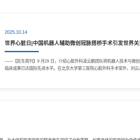
2025.10.14
世界心脏日|中国机器人辅助微创冠脉搭桥手术引发世界关
——【民生周刊】9 月29 日，介绍心脏外科凌云鹏团队将机器人技术与
临床成果已达国际先进水平。在北京大学第三医院心脏外科手术室外，刘云
脏手术“交锋”。母亲已经74岁的高龄，体重仅有80多斤，刘云很怕她受不
心脏外科主任凌云鹏沟通的画面，...