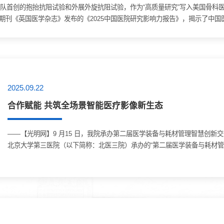
国庆团队首创的抱抬抗阻试验和外展外旋抗阻试验，作为“高质量研究”写入美国骨
际期刊《英国医学杂志》发布的《2025中国医院研究影响力报告》，揭示了中
2025.09.22
合作赋能 共筑全场景智能医疗影像新生态
——【光明网】9 月15 日，我院承办第二届医学装备与耗材管理智慧创新交流
北京大学第三医院（以下简称：北医三院）承办的“第二届医学装备与耗材管
聚焦医用耗材智配分析与集约配送模式(IAD)创新、人工智能医学影像归档和传输
维体系建设(MEIC)等前沿议题，通过交流研讨，...