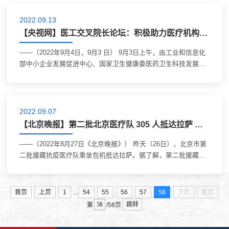
2022.09.13
【央视网】医工交叉院长论坛：积极助力医疗机构科技创新成果转化
——（2022年9月4日，9月3 日） 9月3日上午，由工业和信息化
部中小企业发展促进中心、国家卫生健康委医药卫生科技发展研
究中心、北京生物医学工程高精尖创新中心（北航）、北京大学
第三医院联合主办的“医工交叉院长...
2022.09.07
【北京晚报】第二批北京医疗队 305 人抵达拉萨 将全体进驻方舱医院
——（2022年8月27日《北京晚报》） 昨天（26日），北京市第
二批援藏抗疫医疗队乘坐包机抵达拉萨。据了解，第二批援藏抗
疫医疗队共305人，将全体进驻方舱医院。 据了解，北京第二批
援藏抗疫医疗队主要由两部分组成。...
...
首页
上页
1
54
55
56
57
58
下页
尾页
跳转
第
/58页