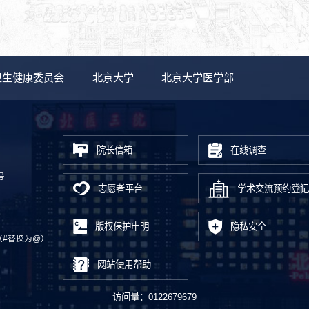
卫生健康委员会
北京大学
北京大学医学部
院长信箱
在线调查
号
志愿者平台
学术交流预约登记
版权保护申明
隐私安全
.cn（#替换为@）
网站使用帮助
访问量：
0122679679