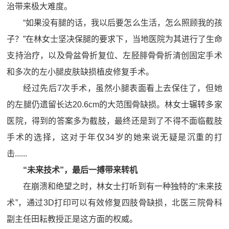
治带来极大难度。
“如果没有腿的话，我以后要怎么生活，怎么照顾我的孩
子？”在林女士坚决保腿的要求下，当地医院为其进行了生命
支持治疗，以及骨盆骨折复位、左胫腓骨骨折清创固定手术
和多次的左小腿皮肤缺损植皮修复手术。
经过先后7次手术，虽然小腿表面看上去保住了，但她
的左腿仍遗留长达20.6cm的大范围骨缺损。林女士辗转多家
医院，得到的答案多为截肢，最终还是到了不得不面临截肢
手术的选择，这对于年仅34岁的她来说无疑是沉重的打
击......
“未来技术”，最后一搏带来转机
在崩溃和绝望之时，林女士打听到有一种独特的“未来技
术”，通过3D打印可以有效修复四肢骨缺损，北医三院骨科
副主任田耘教授正是这方面的权威。