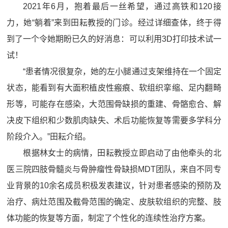
2021年6月，抱着最后一丝希望，通过高铁和120接
力，她“躺着”来到田耘教授的门诊。经过详细查体，终于得
到了一个令她期盼已久的好消息：可以利用3D打印技术试一
试！
“患者情况很复杂，她的左小腿通过支架维持在一个固定
状态，能看到有大面积植皮性瘢痕、软组织挛缩、足内翻畸
形等，可能存在感染，大范围骨缺损的重建、骨骼愈合、解
决皮下组织和少数肌肉缺失、术后功能恢复等需要多学科分
阶段介入。”田耘介绍。
根据林女士的病情，田耘教授立即启动了由他牵头的北
医三院四肢骨髓炎与骨肿瘤性骨缺损MDT团队，来自不同专
业背景的10余名成员积极发表建议，针对患者感染的预防及
治疗、病灶范围及截骨范围的确定、皮肤软组织的完整、肢
体功能的恢复等方面，制定了个性化的连续性治疗方案。