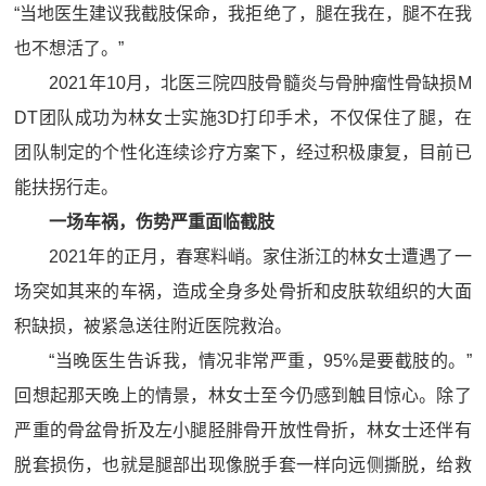
“当地医生建议我截肢保命，我拒绝了，腿在我在，腿不在我
也不想活了。”
2021年10月，北医三院四肢骨髓炎与骨肿瘤性骨缺损M
DT团队成功为林女士实施3D打印手术，不仅保住了腿，在
团队制定的个性化连续诊疗方案下，经过积极康复，目前已
能扶拐行走。
一场车祸，伤势严重面临截肢
2021年的正月，春寒料峭。家住浙江的林女士遭遇了一
场突如其来的车祸，造成全身多处骨折和皮肤软组织的大面
积缺损，被紧急送往附近医院救治。
“当晚医生告诉我，情况非常严重，95%是要截肢的。”
回想起那天晚上的情景，林女士至今仍感到触目惊心。除了
严重的骨盆骨折及左小腿胫腓骨开放性骨折，林女士还伴有
脱套损伤，也就是腿部出现像脱手套一样向远侧撕脱，给救