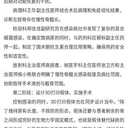
后期对功能恢复的干扰。
病理科王华副主任医师结合术后病理和免疫组化结果，
诊断左胫骨存在慢性骨髓炎。
检验科郑佳佳副研究员在感染病灶中发现了复杂的混合
细菌感染，在确定致病原的同时，与药剂科应颖秋副主任药
师一起，制定了围术期抗生素合理应用策略，确保用药安全
性和适宜性。
放射科主治医师高丽香、核医学科主任医师张卫方和主
治医师侯小艳联合明确了慢性骨髓炎感染程度及病灶范围，
协助指导手术清创与截骨范围。
第二阶段：设计3D打印假体、实施手术
控制感染的同时，3D打印假体也在同步设计当中。“除
了维持原有长度、不规则的形态，假体还要与患者剩余的骨
之间形成完好的生物力学固定模式，也就是假体替代缺损的