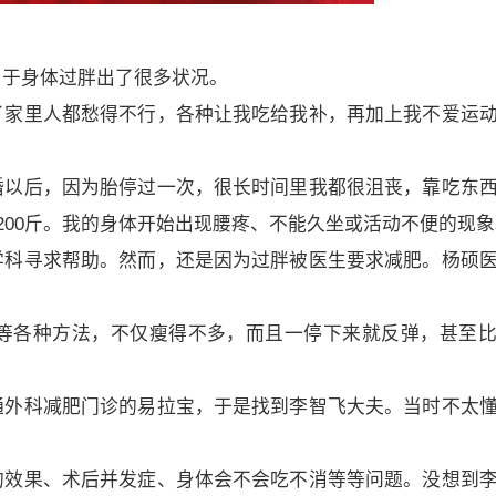
由于身体过胖出了很多状况。
了家里人都愁得不行，各种让我吃给我补，再加上我不爱运
婚以后，因为胎停过一次，很长时间里我都很沮丧，靠吃东
200斤。我的身体开始出现腰疼、不能久坐或活动不便的现象
学科寻求帮助。然而，还是因为过胖被医生要求减肥。杨硕
等各种方法，不仅瘦得不多，而且一停下来就反弹，甚至
通外科减肥门诊的易拉宝，于是找到李智飞大夫。当时不太
的效果、术后并发症、身体会不会吃不消等等问题。没想到