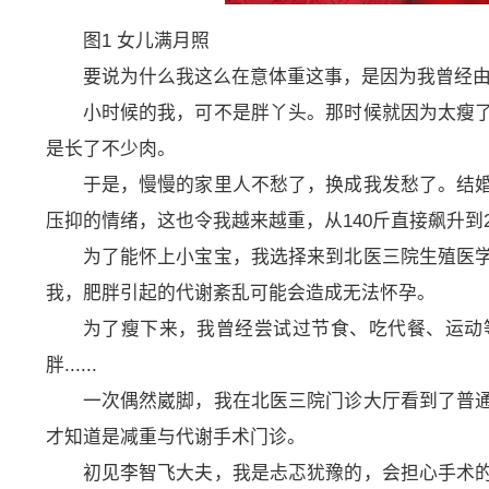
图1 女儿满月照
要说为什么我这么在意体重这事，是因为我曾经
小时候的我，可不是胖丫头。那时候就因为太瘦
是长了不少肉。
于是，慢慢的家里人不愁了，换成我发愁了。结
压抑的情绪，这也令我越来越重，从140斤直接飙升到
为了能怀上小宝宝，我选择来到北医三院生殖医
我，肥胖引起的代谢紊乱可能会造成无法怀孕。
为了瘦下来，我曾经尝试过节食、吃代餐、运动
胖......
一次偶然崴脚，我在北医三院门诊大厅看到了普
才知道是减重与代谢手术门诊。
初见李智飞大夫，我是忐忑犹豫的，会担心手术