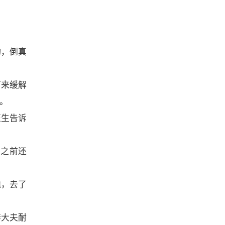
动，倒真
西来缓解
。
医生告诉
比之前还
懂，去了
李大夫耐