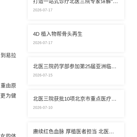
打造一站式诊疗北医三院专家详解“控糖”新模式
2026-07-17
4D 植入物帮骨头再生
2026-07-17
看到易拉
北医三院药学部参加第25届亚洲临床药学大会
2026-07-15
体重由原
了更为健
北医三院获批10项北京市重点医疗技术临床应用培训基地
2026-07-10
赓续红色血脉 厚植医者担当 北医三院开展庆祝中国共产党成立105周年系列活动
闺女的体