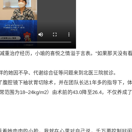
的减重治疗经历，小瑜的喜悦之情溢于言表。“如果那天没有
胖的她因不孕、代谢综合征等问题来到北医三院就诊。
了腹腔镜下袖状胃切除术，并在团队长达1年多的指导下，
常范围为18~24kg/m2）由术前的43.0降至26.4，不仅养成
看着她肉肉的小脸，我就在心里对自己说，千万要控制好