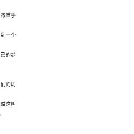
部减重手
看到一个
自己的梦
士们的周
知道这叫
。