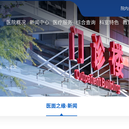
院内
医院概况
新闻中心
医疗服务
综合查询
科室特色
教
闻
> 正文
医面之缘·新闻