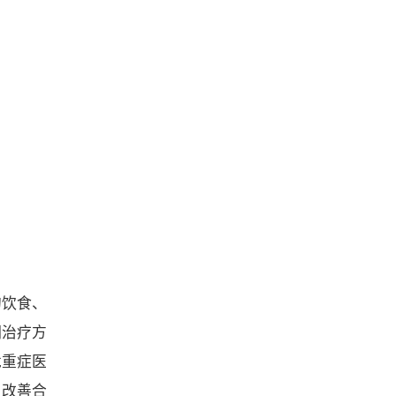
的饮食、
期治疗方
危重症医
，改善合