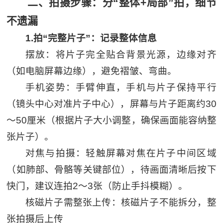
二、拍摄步骤：分“整体+局部”拍，细节
不遗漏
1.拍“完整片子”：记录整体信息
摆放：将片子完全贴合背景光源，边缘对齐
（如电脑屏幕边缘），避免褶皱、弯曲。
手机姿势：手臂伸直，手机与片子保持平行
（镜头中心对准片子中心），屏幕与片子距离约30
～50厘米（根据片子大小调整，确保画面能容纳整
张片子）。
对焦与拍摄：轻触屏幕对焦在片子中间区域
（如肺部、骨骼等关键部位），待画面清晰后按下
快门，建议连拍2～3张（防止手抖模糊）。
核磁片子需整张上传：核磁片子不能拆分，整
张拍摄后上传