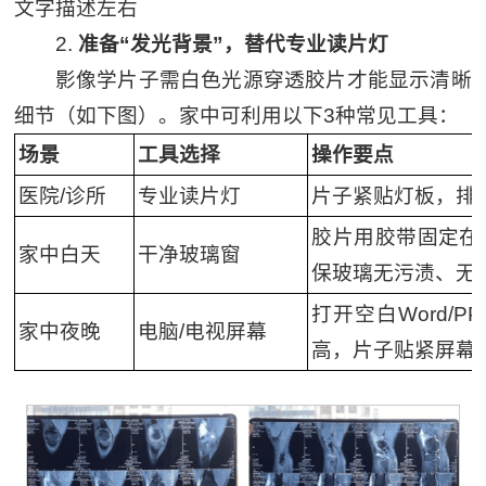
文字描述左右
2.
准备“发光背景”，替代专业读片灯
影像学片子需白色光源穿透胶片才能显示清晰
细节
（如下图）
。家中可利用以下3种常见工具：
场景
工具选择
操作要点
医院/诊所
专业读片灯
片子紧贴灯板，排
胶片用胶带固定在
家中白天
干净玻璃窗
保玻璃无污渍、无
打开空白Word/
家中夜晚
电脑/电视屏幕
高，片子贴紧屏幕