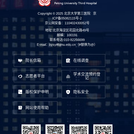
Copyright © 2025 北京大学第三医院
京
ICP备05082115号-2
京公网安备：110402430052号
地址:北京海淀区花园北路49号
邮编：100191
联系电话:010-82266699
E-mail：bysy#bjmu.edu.cn（#替换为@）
院长信箱
在线调查
学术交流预约登
志愿者平台
记
版权保护申明
隐私安全
网站使用帮助