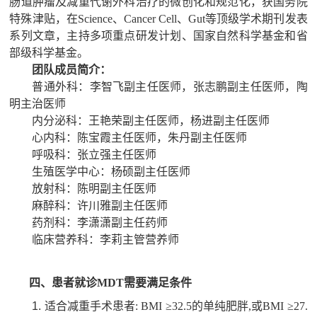
肠道肿瘤及减重代谢外科治疗的微创化和规范化，获国务院
特殊津贴，在
Science
、
Cancer Cell、
Gut
等顶级学术期刊发表
系列文章，主持多项重点研发计划、国家自然科学基金和省
部级科学基金。
团队成员简介：
普通外科：李智飞副主任医师，张志鹏副主任医师，陶
明主治医师
内分泌科：王艳荣副主任医师，杨进副主任医师
心内科：陈宝霞主任医师，朱丹副主任医师
呼吸科：张立强主任医师
生殖医学中心：杨硕副主任医师
放射科：陈明副主任医师
麻醉科：许川雅副主任医师
药剂科：李潇潇副主任药师
临床营养科：李莉主管营养师
四、患者就诊
M
DT
需要满足条件
1.
适合减重手术患者
: BMI ≥32.5的单纯肥胖,或BMI ≥27.