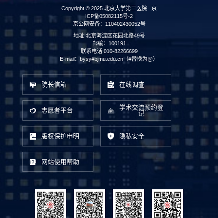
Copyright © 2025 北京大学第三医院
京
ICP备05082115号-2
京公网安备：110402430052号
地址:北京海淀区花园北路49号
邮编：100191
联系电话:010-82266699
E-mail：bysy#bjmu.edu.cn（#替换为@）
院长信箱
在线调查
学术交流预约登
志愿者平台
记
版权保护申明
隐私安全
网站使用帮助