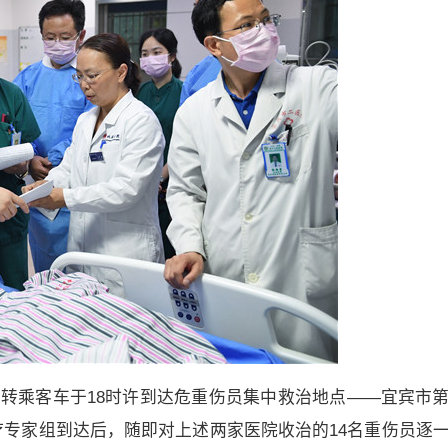
，转乘客车于18时许到达危重伤员集中救治地点——宜宾市
专家组到达后，随即对上述两家医院收治的14名重伤员逐