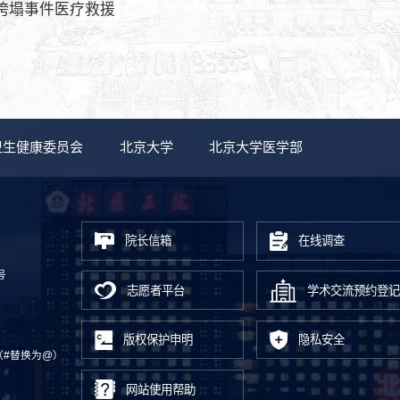
垮塌事件医疗救援
卫生健康委员会
北京大学
北京大学医学部
院长信箱
在线调查
号
志愿者平台
学术交流预约登记
版权保护申明
隐私安全
.cn（#替换为@）
网站使用帮助