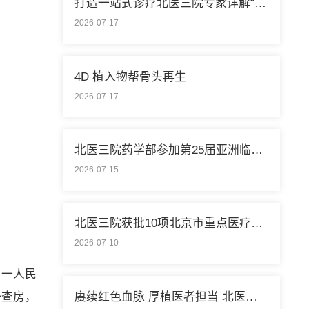
打造一站式诊疗北医三院专家详解“控糖”新模式
2026-07-17
4D 植入物帮骨头再生
2026-07-17
北医三院药学部参加第25届亚洲临床药学大会
2026-07-15
北医三院获批10项北京市重点医疗技术临床应用培训基地
2026-07-10
第一人民
赓续红色血脉 厚植医者担当 北医三院开展庆祝中国共产党成立105周年系列活动
一查房，