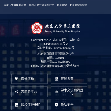
国家卫生健康委员会
北京市卫生健康委员会
北京大学
北京大学医学部
Copyright © 2025 北京大学第三医院
京
ICP备05082115号-2
京公网安备：110402430052号
地址:北京海淀区花园北路49号
邮编：100191
联系电话:010-82266699
E-mail：bysy#bjmu.edu.cn（#替换为@）
院长信箱
在线调查
学术交流预约登
志愿者平台
记
版权保护申明
隐私安全