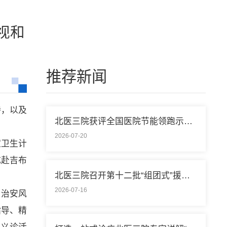
视和
推荐新闻
持，以及
北医三院获评全国医院节能领跑示范单位称号
2026-07-20
家卫生计
成赴吉布
北医三院召开第十二批“组团式”援藏医疗队欢送会
2026-07-16
、治安风
指导、精