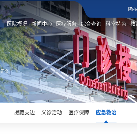
院内
医院概况
新闻中心
医疗服务
综合查询
科室特色
教
 正文
援藏支边
义诊活动
医疗保障
应急救治