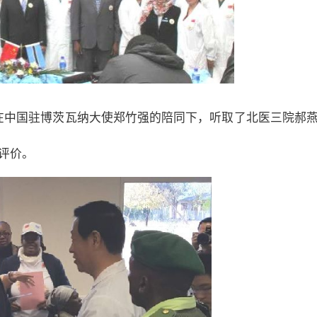
在中国驻博茨瓦纳大使郑竹强的陪同下，听取了北医三院郝
评价。