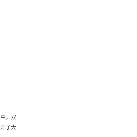
声中，双
拉开了大