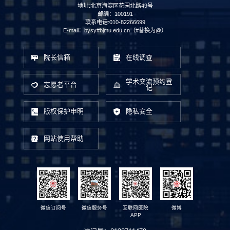
地址:北京海淀区花园北路49号
邮编：100191
联系电话:010-82266699
E-mail：bysy#bjmu.edu.cn（#替换为@）
院长信箱
在线调查
学术交流预约登
志愿者平台
记
版权保护申明
隐私安全
网站使用帮助
微信订阅号
微信服务号
互联网医院
微博
APP