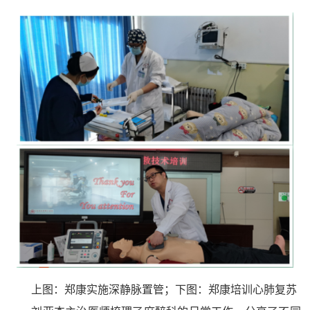
上图：郑康实施深静脉置管；下图：郑康培训心肺复苏