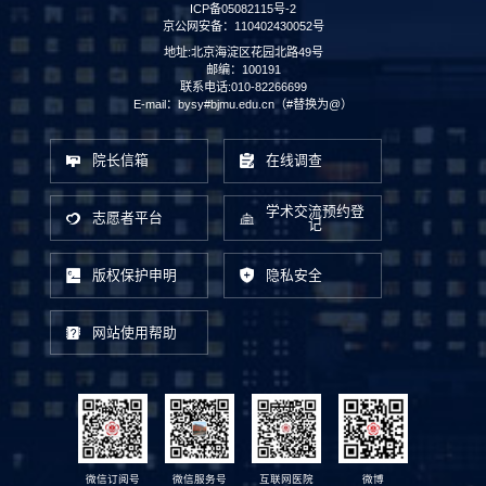
ICP备05082115号-2
京公网安备：110402430052号
地址:北京海淀区花园北路49号
邮编：100191
联系电话:010-82266699
E-mail：bysy#bjmu.edu.cn（#替换为@）
院长信箱
在线调查
学术交流预约登
志愿者平台
记
版权保护申明
隐私安全
网站使用帮助
微信订阅号
微信服务号
互联网医院
微博