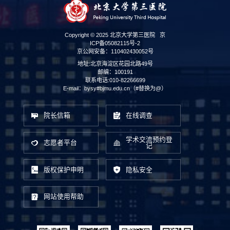
Copyright © 2025 北京大学第三医院
京
ICP备05082115号-2
京公网安备：110402430052号
地址:北京海淀区花园北路49号
邮编：100191
联系电话:010-82266699
E-mail：bysy#bjmu.edu.cn（#替换为@）
院长信箱
在线调查
学术交流预约登
志愿者平台
记
版权保护申明
隐私安全
网站使用帮助