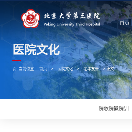
首页
医院文化
当前位置:
首页
>
医院文化
>
老年友善
> 正文
院歌院徽院训