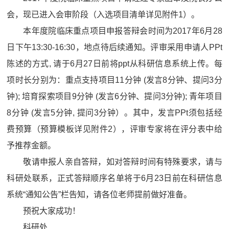
会，现已进入会审阶段（入选项目清单详见附件
1
）。
本年度院临床重点项目申报答辩会时间为
2017
年
6
月
28
日下午
13:30-16:30
，地点待后续通知。评审采用申请人
PPt
陈述的方式
,
请于
6
月
27
日前将
ppt
从科研信息系统上传。每
项时长分别为：重点支持项目
11
分钟
(
发言
8
分钟、提问
3
分
钟
);
培育探索项目
9
分钟
(
发言
6
分钟、提问
3
分钟
);
青年项目
8
分钟
(
发言
5
分钟
,
提问
3
分钟）。其中，发言
PPt
须包括经
费预算（预算模板详见附件
2
），评审专家将在评分表中给
予推荐金额。
敬请申报人亲自答辩，如对答辩时间有特殊要求，请与
科研处联系，正式答辩顺序名单将于
6
月
23
日前在科研信息
系统“通知公告”栏告知，请各位老师提前做好准备。
预祝大家成功！
科研处