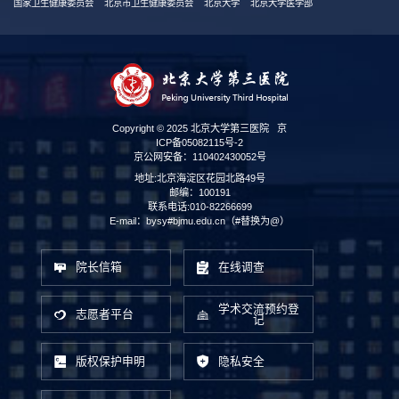
国家卫生健康委员会
北京市卫生健康委员会
北京大学
北京大学医学部
Copyright © 2025 北京大学第三医院
京
ICP备05082115号-2
京公网安备：110402430052号
地址:北京海淀区花园北路49号
邮编：100191
联系电话:010-82266699
E-mail：bysy#bjmu.edu.cn（#替换为@）
院长信箱
在线调查
学术交流预约登
志愿者平台
记
版权保护申明
隐私安全