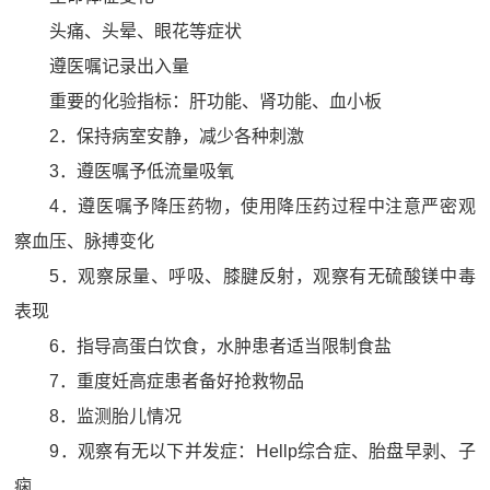
头痛、头晕、眼花等症状
遵医嘱记录出入量
重要的化验指标：肝功能、肾功能、血小板
2．保持病室安静，减少各种刺激
3．遵医嘱予低流量吸氧
4．遵医嘱予降压药物，使用降压药过程中注意严密观
察血压、脉搏变化
5．观察尿量、呼吸、膝腱反射，观察有无硫酸镁中毒
表现
6．指导高蛋白饮食，水肿患者适当限制食盐
7．重度妊高症患者备好抢救物品
8．监测胎儿情况
9．观察有无以下并发症：Hellp综合症、胎盘早剥、子
痫