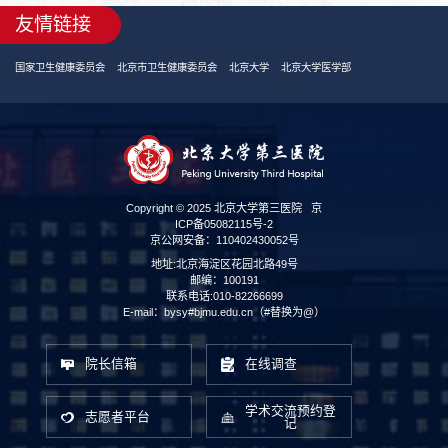
友情链接
国家卫生健康委员会
北京市卫生健康委员会
北京大学
北京大学医学部
Copyright © 2025 北京大学第三医院
京
ICP备05082115号-2
京公网安备：110402430052号
地址:北京海淀区花园北路49号
邮编：100191
联系电话:010-82266699
E-mail：bysy#bjmu.edu.cn（#替换为@）
院长信箱
在线调查
学术交流预约登
志愿者平台
记