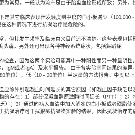
间更为常见。一般认为流产是由于胎盘血栓形成所致；另外，
。
它临床表现伴发轻度到中度的血小板减少（100,000 - 15
，但在这种情况下进行抗凝治疗是危险的。
异常，但其发生频率及临床意义目前还不清楚。这些表现包括
偏头痛。另外还可出现各种神经系统症状，包括舞蹈症
物的检查，因为这两个实验可能其中一种阳性而另一种呈阴性
G，IgM或者IgA）及水平报告。 由于各实验室间结果的差异
80单位），低（10 - 20单位）半定量的方法报告。中度以上
但应除外引起凝血时间延长的其它原因（如凝血因子缺乏以
的存在：1）部分促凝血酶原激酶时间延长（PTT）；2）
乏）；3）通过向病人血清中加入解冻的血小板或者磷脂使
于抗凝治疗可干扰狼疮抗凝物实验的结果，因此抗凝治疗的