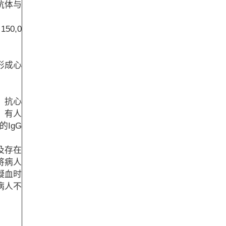
抗体与
0,0
形成心
。抗心
，有人
的IgG
及存在
将病人
凝血时
病人不