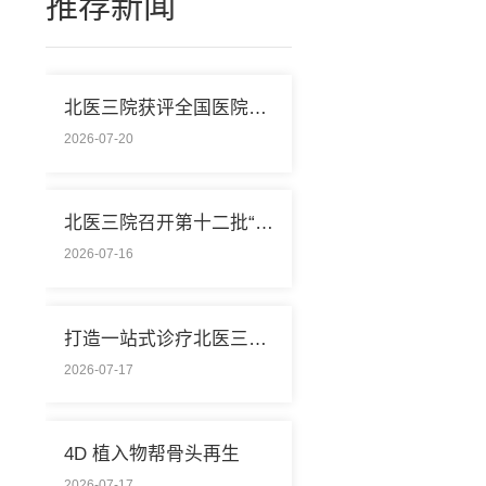
推荐新闻
北医三院获评全国医院节能领跑示范单位称号
2026-07-20
北医三院召开第十二批“组团式”援藏医疗队欢送会
2026-07-16
打造一站式诊疗北医三院专家详解“控糖”新模式
2026-07-17
4D 植入物帮骨头再生
2026-07-17