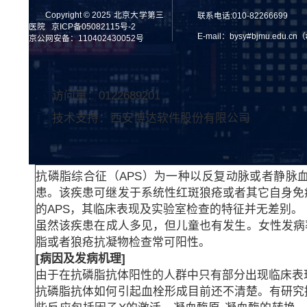
Copyright © 2025 北京大学第三
联系电话:010-82266699
医院
京ICP备05082115号-2
E-mail：bysy#bjmu.edu.
京公网安备：110402430052号
访问量：
0122689201
技术支持：
西安博达软件股份有限公司
抗磷脂综合征（APS）为一种以反复动脉或者静脉
患。该疾患可继发于系统性红斑狼疮或者其它自身免
的APS，其临床表现及实验室检查的特征并无差别。
虽然该疾患在成人多见，但儿童也有发生。女性发病
脂或者狼疮抗凝物检查常可阳性。
[病因及发病机理]
由于在抗磷脂抗体阳性的人群中只有部分出现临床表
抗磷脂抗体如何引起血栓形成目前还不清楚。有研究