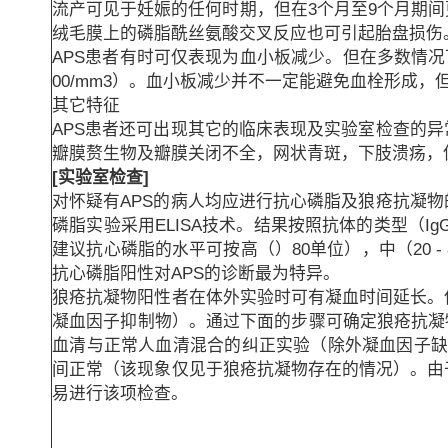
流产可见于妊娠的任何时期，但在3个月至9个月期
绒毛膜上的磷脂酰丝氨酸交叉反应也可引起胎盘损伤
APS患者有时可仅表现为血小板减少。但在多数情况下是其
00/mm3）。血小板减少并不一定能避免血栓形成
其它特征
APS患者还可出现其它的临床表现及实验室检查的
瓣膜赘生物及瓣膜关闭不全，网状青斑，下肢溃疡，
[实验室检查]
对怀疑有APS的病人均应进行抗心磷脂及狼疮抗凝
磷脂实验采用ELISA技术。结果按照抗体的类型（Ig
建议抗心磷脂的水平可按高（）80单位），中（20 - 
抗心磷脂阳性对APS的诊断最为特异。
狼疮抗凝物阳性者在体外实验时可有凝血时间延长。
凝血因子抑制物）。通过下面的步骤可确定狼疮抗凝物
血清与正常人血清混合的纠正实验（除外凝血因子缺
间正常（该现象仅见于狼疮抗凝物存在的情况）。由
易进行该项检查。