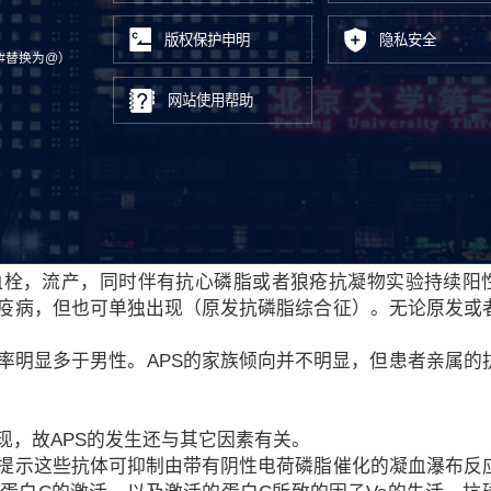
版权保护申明
隐私安全
cn（#替换为@）
网站使用帮助
血栓，流产，同时伴有抗心磷脂或者狼疮抗凝物实验持续阳
疫病，但也可单独出现（原发抗磷脂综合征）。无论原发或
率明显多于男性。APS的家族倾向并不明显，但患者亲属的
现，故APS的发生还与其它因素有关。
提示这些抗体可抑制由带有阴性电荷磷脂催化的凝血瀑布反