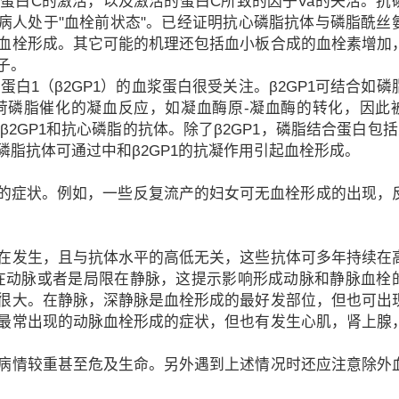
蛋白C的激活，以及激活的蛋白C所致的因子Va的失活。抗
病人处于"血栓前状态"。已经证明抗心磷脂抗体与磷脂酰丝
血栓形成。其它可能的机理还包括血小板合成的血栓素增加
子。
白1（β2GP1）的血浆蛋白很受关注。β2GP1可结合如磷
电荷磷脂催化的凝血反应，如凝血酶原-凝血酶的转化，因此
β2GP1和抗心磷脂的抗体。除了β2GP1，磷脂结合蛋白包括人
脂抗体可通过中和β2GP1的抗凝作用引起血栓形成。
它的症状。例如，一些反复流产的妇女可无血栓形成的出现，
在发生，且与抗体水平的高低无关，这些抗体可多年持续在
在动脉或者是局限在静脉，这提示影响形成动脉和静脉血栓
很大。在静脉，深静脉是血栓形成的最好发部位，但也可出
最常出现的动脉血栓形成的症状，但也有发生心肌，肾上腺
病情较重甚至危及生命。另外遇到上述情况时还应注意除外