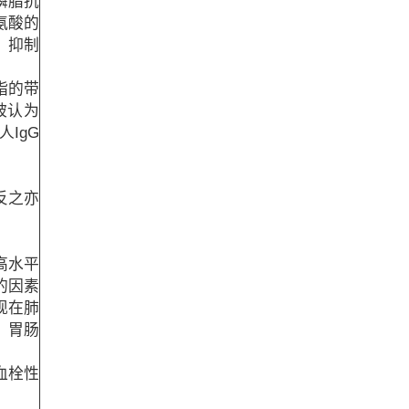
磷脂抗
氨酸的
，抑制
脂的带
被认为
IgG
反之亦
高水平
的因素
现在肺
，胃肠
血栓性