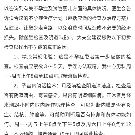
以咨询到有关不孕症及试管婴儿方面的具体情况，医生会告
诉适合您的不孕症治疗计划（包括应做的检查及治疗方案）
及建议。让您少走弯路，以免浪费时间及造成不必要的经济
损失。除盆腔检查及阴道B超外，大夫会建议您做以下初步
检查以找出不孕症的真正原因。
1、精液常规化验：这是不孕症患者第一步应做的检
查。检查前应禁欲３～５天，手淫方法取精。我中心男科周
一~周五上午8点至10点可取精液做检查。
2、子宫内膜活检术：月经前检查阴道清洁度，检查是
否有阴道滴虫、霉菌感染，是否有阴道细菌病。正常者月经
来潮24小时内取内膜作病理检查，可以判断内膜是否有炎
症、结核、肿瘤等，可帮助判断是否有排卵和黄体功能如
何。周一~周五上午8点至下午5点及周六日上午8点至12
点，不必预约，挂普通号（9元）即可做此检查。