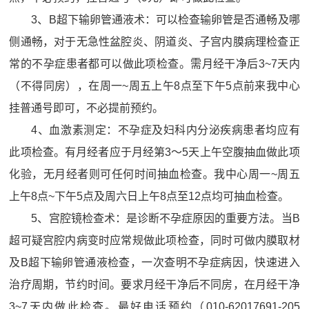
3、B超下输卵管通液术：可以检查输卵管是否通畅及哪
侧通畅，对于无急性盆腔炎、阴道炎、子宫内膜病理检查正
常的不孕症患者都可以做此项检查。需月经干净后3~7天内
（不得同房），在周一~周五上午8点至下午5点前来我中心
挂普通号即可，不必提前预约。
4、血激素测定：不孕症及妇科内分泌疾病患者均应有
此项检查。有月经者应于月经第3～5天上午空腹抽血做此项
化验，无月经者则可任何时间抽血检查。我中心周一~周五
上午8点~下午5点及周六日上午8点至12点均可抽血检查。
5、宫腔镜检查术：是诊断不孕症原因的重要方法。当B
超可疑宫腔内病变时应常规做此项检查，同时可做内膜取材
及B超下输卵管通液检查，一次查明不孕症病因，快速进入
治疗周期，节约时间。要求月经干净后不同房，在月经干净
3~7天内做此检查。最好电话预约（010-62017691-205