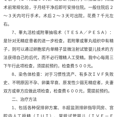
术前常规化验，于月经干净后即可安排住院。一般住院后２
～３天内可行手术，术后２～３天可出院，花费７千元左
右。
7、睾丸活检或附睾抽吸术（ＴＥＳＡ／ＰＥＳＡ）：
是针对无精症患者的进一步检查，若附睾或睾丸组织中有精
子，则可以通过卵胞浆内单精子显微注射试管婴儿技术的方
法获得自己的后代，而不必行赠精人工受精。我中心每周三
下午行此项检查，须提前预约，检查费５００元。
8、染色体检查：对于习惯性流产、有多次ＩＶＦ失败
史、不明原因不孕、卵巢早衰、原发性少弱无精症者，夫妻
双方或单方应做此项检查，检查费６００元，需提前预约。
二、治疗方法
1、包括各种促排卵方案、Ｂ超监测排卵指导同房、宫
腔内人工授精（ＩＵＩ）、常规试管婴儿（ＩＶＦ－Ｅ