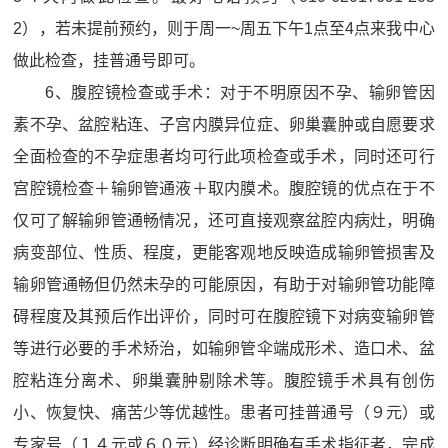
2），若未提前预约，则于周一~周五下午1点至4点来我中心
做此检查，挂普通号即可。
6、腹腔镜检查或手术：对于不明原因不孕、输卵管因
素不孕、盆腔粘连、子宫内膜异位症、卵巢囊肿或自愿要求
全面检查的不孕症患者均可行此项检查或手术，同时还可行
宫腔镜检查＋输卵管通液＋取内膜术。腹腔镜的优点在于不
仅可了解输卵管通畅情况，还可直接观察盆腔内病灶，明确
病变部位、性质、程度，更能客观地反映造成输卵管损害及
输卵管通畅但仍然未孕的可能原因，有助于对输卵管功能障
碍程度及其预后作出评价，同时可在腹腔镜下对病变输卵管
等进行必要的手术矫治，如输卵管伞端成形术、造口术、盆
腔粘连分离术、卵巢囊肿剔除术等。腹腔镜手术具有创伤
小、恢复快、痛苦少等优越性。患者可挂普通号（９元）或
专家号（１４元或６０元）经诊断明确有手术指征者，完成