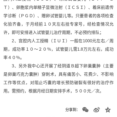
Ｔ）、卵胞浆内单精子显微注射（ＩＣＳＩ）、着床前遗传
学诊断（ＰＧＤ）、赠卵试管婴儿等。只要患者的各项检查
化验齐备，于月经前１０天左右挂专家号，经检查情况允
许，即可安排进入试管婴儿治疗周期，不必预约排队；
2、宫腔内人工授精（ＩＵＩ）一般在1000元左右／周
期，成功率１０～２０％，试管婴儿需1.8万元左右，成功
率４０％。
3、另外我中心还开展了经阴道Ｂ超下卵巢囊肿（主要
是卵巢巧克力囊肿）穿刺术，具有痛苦小、花费少、不影响
工作等优点，对阻止巧囊的增长预防破裂有很好的治疗作
用。需预约，根据月经日期安排手术，５００元／次。
分享到：