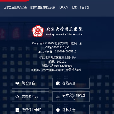
国家卫生健康委员会
北京市卫生健康委员会
北京大学
北京大学医学部
Copyright © 2025 北京大学第三医院
京
ICP备05082115号-2
京公网安备：110402430052号
地址:北京海淀区花园北路49号
邮编：100191
联系电话:010-82266699
E-mail：bysy#bjmu.edu.cn（#替换为@）
院长信箱
在线调查
学术交流预约登
志愿者平台
记
版权保护申明
隐私安全