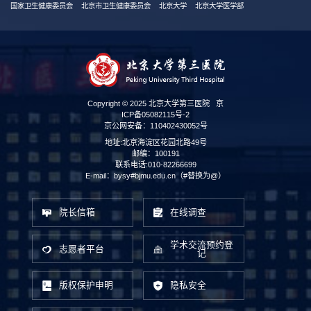
国家卫生健康委员会
北京市卫生健康委员会
北京大学
北京大学医学部
Copyright © 2025 北京大学第三医院
京
ICP备05082115号-2
京公网安备：110402430052号
地址:北京海淀区花园北路49号
邮编：100191
联系电话:010-82266699
E-mail：bysy#bjmu.edu.cn（#替换为@）
院长信箱
在线调查
学术交流预约登
志愿者平台
记
版权保护申明
隐私安全