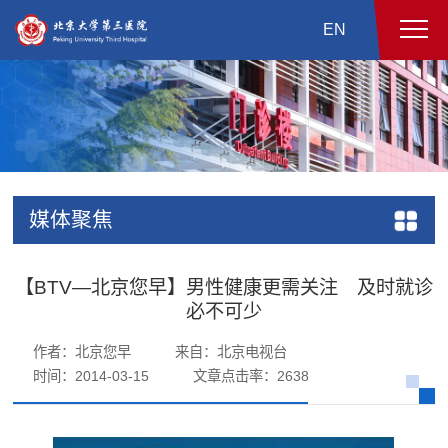
EN
媒体聚焦
【BTV—北京您早】男性健康更需关注 及时就诊
必不可少
作者：北京您早
来自：北京电视台
时间：2014-03-15
文章点击率：
2638