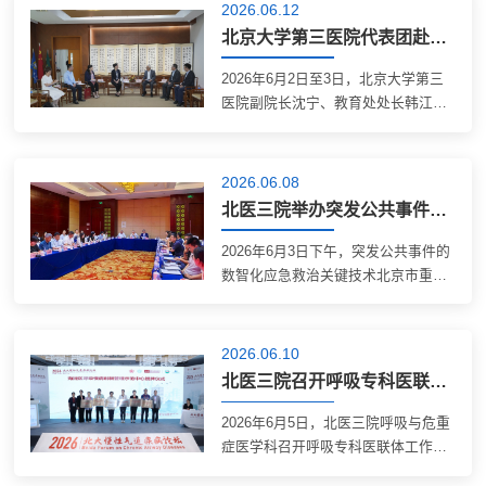
三院举办了主题义诊活动。活动旨在
2026.06.12
播撒“器官捐献、生命接力”理念种
北京大学第三医院代表团赴澳门科技大学交流访问
子，助力我国人体器官捐献和移植事
业高质量发展。义诊活动现场本次活
2026年6月2日至3日，北京大学第三
动由医务处和泌尿外科联合组织，并
医院副院长沈宁、教育处处长韩江
得到了普通外科、眼科等相关科室的
莉、药学部药剂科主任赵荣生、副主
大力支持。活动由泌尿外科、普通外
任杨丽一行，应邀赴澳门科技大学交
科、眼科等专家团队开展联合义诊，
流访问，旨在深化两校在药学及相关
2026.06.08
为前来咨询的患者及家属提供专业诊
领域的教学与科研合作，探索合作新
北医三院举办突发公共事件的数智化应急救治关键技术北京市重点实验室启动会
疗建议；...
模式。校级会晤暨药学学科发展学术
研讨6月3日上午，澳门科技大学副校
2026年6月3日下午，突发公共事件的
长谭广亨与北医三院代表团举行校级
数智化应急救治关键技术北京市重点
会晤暨药学学科发展学术研讨会。谭
实验室启动会暨第一次学术委员会会
广亨介绍了澳门科技大学的发展情
议在唯实国际文化交流中心举行。该
况，沈宁介绍了北医三院在医教研等
实验室是由北医三院作为依托单位，
2026.06.10
领域的基本情况，在全国三级公立医
联合北京大学软件工程国家工程研究
北医三院召开呼吸专科医联体工作会议
院绩效考核中，...
中心、北京大学电子学院/信息与通信
研究所和北京嘉和美康信息技术有限
2026年6月5日，北医三院呼吸与危重
公司携手共建。启动会会场北京大学
症医学科召开呼吸专科医联体工作会
心血管研究所所长、血管稳态与重构
议。该会议作为2026北大慢性气道疾