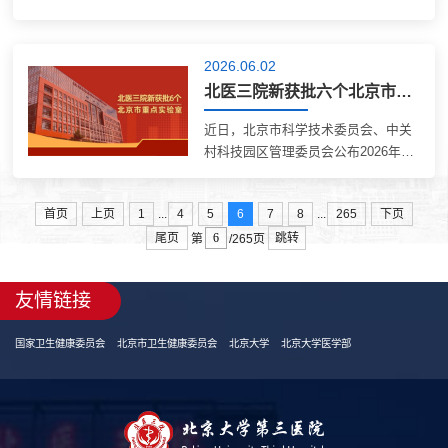
4D金属超材料骨植入物）的研究成
研讨班。研讨班以线下与线上相结合
果。论文截图3D打印金属骨植入物在
的形式举行。来自北京大学第一医
骨科疾病治疗中发挥了重要作用。与
院、北京协和医院、北京大学人民医
2026.06.02
传统批量生产的标准植入物相比，...
院、北京大学国际医院及北医三院的
北医三院新获批六个北京市重点实验室
肾内科、产科专家团队齐聚一堂，围
绕妊娠相关肾脏病和急性肾损伤的疑
近日，北京市科学技术委员会、中关
难危重及常见病例，展开深入的学术
村科技园区管理委员会公布2026年北
交流与探讨。会议内容涵盖妊娠大出
京市重点实验室认定名单。经审核认
血、肾皮质坏死、血栓性微血管病、
定，北医三院获批牵头建设六个北京
HELLP综合征合并溶血尿毒综合征、
...
...
首页
上页
1
4
5
6
7
8
265
下页
市重点实验室。新获批的实验室分别
妊娠合并原发性膜性肾病、...
尾页
跳转
是神经系统罕见病创新诊疗与转化北
第
/265页
京市重点实验室、人体微生态精准诊
疗与菌剂研发北京市重点实验室、数
友情链接
智化肌骨康复诊疗与机器人研发北京
市重点实验室、智慧营养与运动机能
国家卫生健康委员会
北京市卫生健康委员会
北京大学
北京大学医学部
监测北京市重点实验室、骨肿瘤类器
官与AI赋能药物研发及骨修复北京市
重点实验室、超声靶向药物递送与前
沿成像技术北京市重点实验室。...