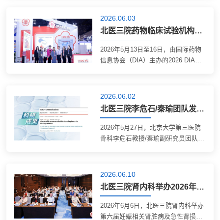
全国重点实验室主任董尔丹院士，北
病论坛的核心环节之一，总结并推广
京市应急管理局科技与信息化处处长
呼吸专病医联体阶段成果，推动“四大
2026.06.03
何戈，北京大学科研部部长谢冰，...
慢病”国家重大科技专项在基层的转化
北医三院药物临床试验机构参加2026 DIA大会
实践。北京市海淀区医院管理中心主
任赵海，北医三院呼吸与危重症医学
2026年5月13日至16日，由国际药物
科主任孙永昌、副主任陈亚红，以及
信息协会（DIA）主办的2026 DIA药
来自跨区域医联体、海淀区各社区卫
物信息大会暨展览会在上海举行。大
生服务中心负责人等出席会议。孙永
会以“激发监管、研发与全球可及性的
昌致辞会上，孙永昌在致辞中强调，
创新价值”为主题，汇聚40多个国家和
2026.06.02
推动优质医疗资源下沉、...
地区的医药创新领域的专业人士参会
北医三院李危石/秦瑜团队发表成果 研发4D金属骨植入物促骨再生
交流。北医三院受邀参会并设立展
台。北医三院展台我院药物临床试验
2026年5月27日，北京大学第三医院
机构主任李海燕教授作为国内学术界
骨科李危石教授/秦瑜副研究员团队联
唯一ICH E6（R3）全球工作组成员，
合北京大学郑玉峰教授、清华大学温
受邀为“ICH展望会 ICH-E6R3专题”分
鹏副教授与北京航空航天大学杨宏韬
论坛开场致辞。同时参与多个分论坛
助理教授在权威期刊Nature
2026.06.10
的圆桌讨论，结合行业监管新要
Communications（《自然通讯》）上
北医三院肾内科举办2026年妊娠相关肾脏病及急性肾损伤研讨班
求，...
发表了题为“4D metallic
metamaterials for bone implants via
2026年6月6日，北医三院肾内科举办
biodegradation”（通过生物降解实现
第六届妊娠相关肾脏病及急性肾损伤