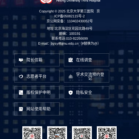
Copyright © 2025 北京大学第三医院
京
ICP备05082115号-2
京公网安备：110402430052号
地址:北京海淀区花园北路49号
邮编：100191
联系电话:010-82266699
E-mail：bysy#bjmu.edu.cn（#替换为@）
院长信箱
在线调查
学术交流预约登
志愿者平台
记
版权保护申明
隐私安全
网站使用帮助